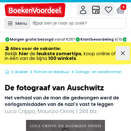
0
Menu
Morgen gratis bezorgd
vanaf €35*
Klantbeoordeling
9/10
A
🏖️ Alles voor de vakantie
:
Bekijk
hier
de
leukste zomertips
, koop online of
in één van de bijna
100 winkels
.
Boeken
Roman en literatuur
Oorlogs- en verzetsroman
De fotograaf van Auschwitz
Het verhaal van de man die gedwongen werd de
oorlogsmisdaden van de nazi's vast te leggen
Luca Crippa, Maurizio Onnis | 288 blz.