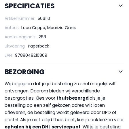
SPECIFICATIES
Artikelnummer:
506110
Auteur:
Luca Crippa, Maurizio Onnis
Aantal pagina's:
288
Uitvoering:
Paperback
EAN:
9789049210809
BEZORGING
Wij begrijpen dat je je bestelling zo snel mogelijk wilt
ontvangen. Daarom bieden wij verschillende
bezorgopties. Kies voor
thuisbezorgd
als je je
bestelling op een zelf gekozen adres wilt laten
afleveren, de bestelling wordt geleverd door DPD of
postnl. Als je niet altijd thuis bent, kun je ook kiezen voor
op
halen bij een DHL servicepunt
. Wil je je bestelling