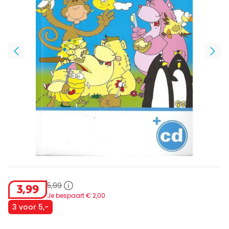
5
,
99
3
,
99
Je bespaart €
2
,
00
3 voor 5,-