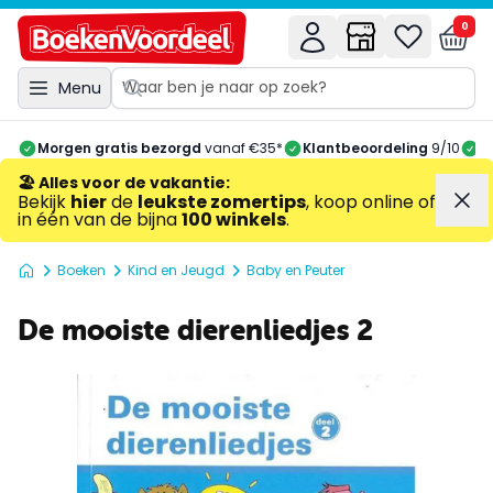
0
Menu
Morgen gratis bezorgd
vanaf €35*
Klantbeoordeling
9/10
A
🏖️ Alles voor de vakantie
:
Bekijk
hier
de
leukste zomertips
, koop online of
in één van de bijna
100 winkels
.
Boeken
Kind en Jeugd
Baby en Peuter
De mooiste dierenliedjes 2