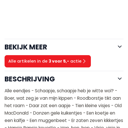
BEKIJK MEER
Alle artikelen in de
3 voor 5,-
actie
BESCHRIJVING
Alle eendjes - Schaapje, schaapje heb je witte wol? -
Boer, wat zeg je van mijn kippen - Roodborstje tikt aan
het raam - Daar zat een aapje - Tien kleine visjes - Old
MacDonald - Donzen gele kuikentjes - Een koetje en
een kalfje - Een muggenbeet - Er zaten zeven kikkertjes
- Hansje Pansje kevertje - Hop, hop ,hop - Visje, visje in