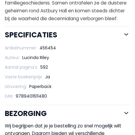
familiegeschiedenis. Samen ontrafelen ze de duistere
geheimen rond Astbury Hall en komen steeds dichter
bij de waarheid die decennialang verborgen bleef.
SPECIFICATIES
Artikelnummer:
456454
Auteur:
Lucinda Riley
Aantal pagina's:
592
Vaste boekenprijs:
Ja
Uitvoering:
Paperback
EAN:
9789401611480
BEZORGING
Wij begrijpen dat je je bestelling zo snel mogelijk wilt
ontvangen. Daarom bieden wij verschillende