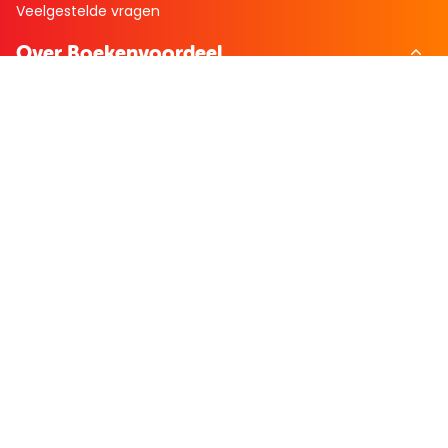
Veelgestelde vragen
Over Boekenvoordeel
Over ons
Werken bij BoekenVoordeel
Nieuws
Zakelijk bestellen
Mijn boekenvoordeel
Bestellingen
Verlanglijst
Mijn aanbiedingen
Winkelaankopen