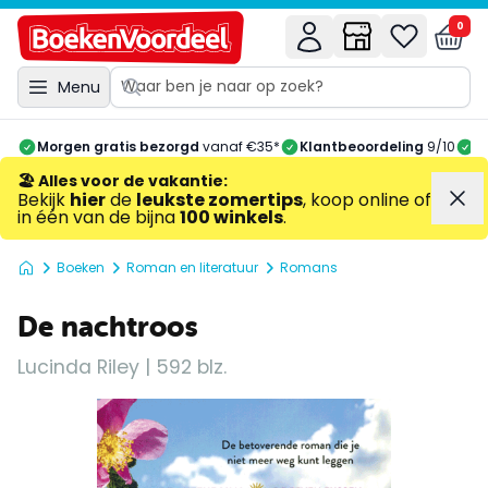
0
Menu
Morgen gratis bezorgd
vanaf €35*
Klantbeoordeling
9/10
A
🏖️ Alles voor de vakantie
:
Bekijk
hier
de
leukste zomertips
, koop online of
in één van de bijna
100 winkels
.
Boeken
Roman en literatuur
Romans
De nachtroos
Lucinda Riley | 592 blz.