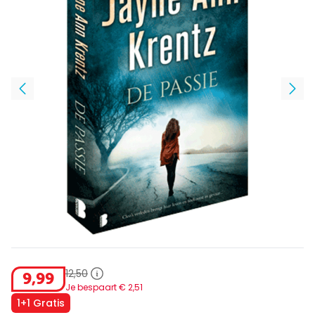
12
,
50
9
,
99
Je bespaart €
2
,
51
1+1 Gratis