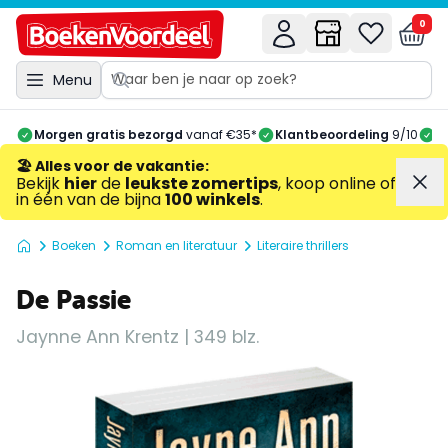
0
Menu
Morgen gratis bezorgd
vanaf €35*
Klantbeoordeling
9/10
A
🏖️ Alles voor de vakantie
:
Bekijk
hier
de
leukste zomertips
, koop online of
in één van de bijna
100 winkels
.
Boeken
Roman en literatuur
Literaire thrillers
De Passie
Jaynne Ann Krentz | 349 blz.