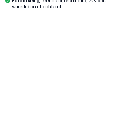
Betaal veilig
, met iDeal, creditcard, VVV bon,
waardebon of achteraf