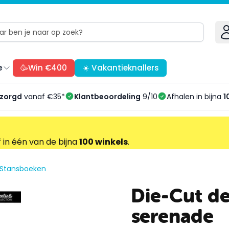
e
🥳Win €400
☀️ Vakantieknallers
ezorgd
vanaf €35*
Klantbeoordeling
9/10
Afhalen in bijna
1
f in één van de bijna
100 winkels
.
Stansboeken
Die-Cut de
serenade