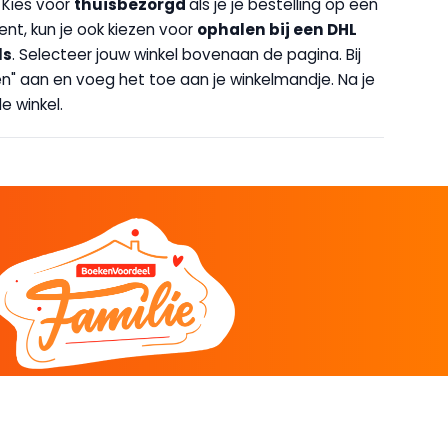
. Kies voor
thuisbezorgd
als je je bestelling op een
bent, kun je ook kiezen voor
op
halen bij een DHL
ls
. Selecteer jouw winkel bovenaan de pagina. Bij
halen" aan en voeg het toe aan je winkelmandje. Na je
e winkel.
DEEL
CADEAU EN INSPIRATIE