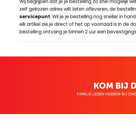
Wij begrijpen dat je je bestelling zo snel mogelijk 
zelf gekozen adres wilt laten afleveren, de bestellin
servicepunt
. Wil je je bestelling nog sneller in 
elk artikel zie je direct of het op voorraad is in de
bestelling ontvang je binnen 2 uur een bevestigingsm
KOM BIJ D
FAMILIE LEDEN HEBBEN BIJ ONS
KLANTENSERVICE
OVER BO