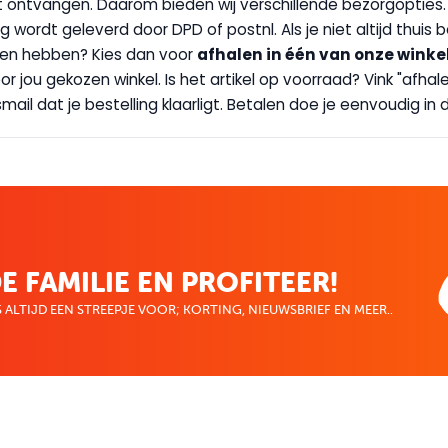
wilt ontvangen. Daarom bieden wij verschillende bezorgopties
g wordt geleverd door DPD of postnl. Als je niet altijd thuis 
handen hebben? Kies dan voor
afhalen in één van onze winke
 door jou gekozen winkel. Is het artikel op voorraad? Vink "af
ail dat je bestelling klaarligt. Betalen doe je eenvoudig in d
E FAMILIE EN PROFITEER!
 ALTIJD EEN STREEPJE VOOR; KORTING, NIEUWSBRIEF EN MEER..
EKENVOORDEEL
MIJN BOEKENVOOR