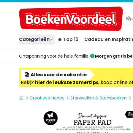
Categorieën
🔥 Top 10
Cadeau en Inspirati
Ontspanning voor de hele familie!
Morgen gratis b
🏖️ Alles voor de vakantie
Bekijk
hier
de
leukste zomertips
, koop online o
Creatieve Hobby
Stansvellen & Stansboeken