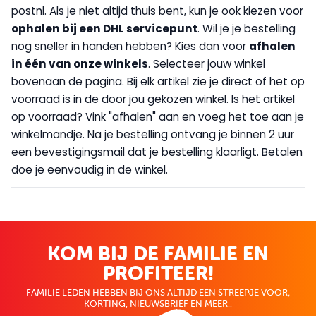
postnl. Als je niet altijd thuis bent, kun je ook kiezen voor
op
halen bij een DHL servicepunt
. Wil je je bestelling
nog sneller in handen hebben? Kies dan voor
afhalen
in één van onze winkels
. Selecteer jouw winkel
bovenaan de pagina. Bij elk artikel zie je direct of het op
voorraad is in de door jou gekozen winkel. Is het artikel
op voorraad? Vink "afhalen" aan en voeg het toe aan je
winkelmandje. Na je bestelling ontvang je binnen 2 uur
een bevestigingsmail dat je bestelling klaarligt. Betalen
doe je eenvoudig in de winkel.
KOM BIJ DE FAMILIE EN
PROFITEER!
FAMILIE LEDEN HEBBEN BIJ ONS ALTIJD EEN STREEPJE VOOR;
KORTING, NIEUWSBRIEF EN MEER..