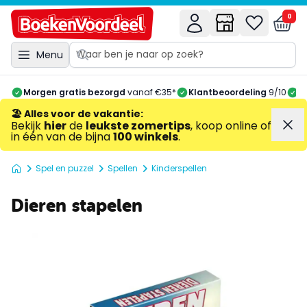
0
Menu
Morgen gratis bezorgd
vanaf €35*
Klantbeoordeling
9/10
A
🏖️ Alles voor de vakantie
:
Bekijk
hier
de
leukste zomertips
, koop online of
in één van de bijna
100 winkels
.
Spel en puzzel
Spellen
Kinderspellen
Dieren stapelen