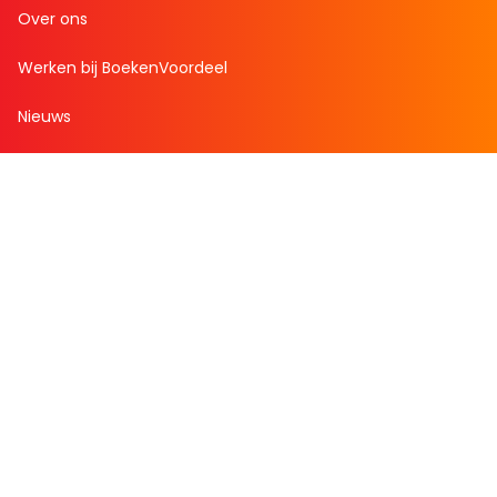
Over ons
Werken bij BoekenVoordeel
Nieuws
Zakelijk bestellen
Mijn boekenvoordeel
Bestellingen
Verlanglijst
Mijn aanbiedingen
Winkelaankopen
Cadeau en Inspiratie