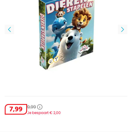
9
,
99
7
,
99
Je bespaart €
2
,
00