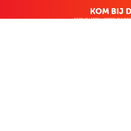
KOM BIJ D
FAMILIE LEDEN HEBBEN BIJ ONS
KLANTENSERVICE
OVER BO
Contact
Over ons
Bestellen & betalen
Werken bij Bo
Retourneren
Nieuws
Veelgestelde vragen
Zakelijk bestel
Volg Boekenvoordeel
Facebook
Instagram
LinkedIn
Pinterest
Youtube