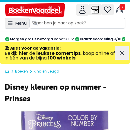
0
Menu
Morgen gratis bezorgd
vanaf €35*
Klantbeoordeling
9/10
A
🏖️ Alles voor de vakantie
:
Bekijk
hier
de
leukste zomertips
, koop online of
in één van de bijna
100 winkels
.
Boeken
Kind en Jeugd
Disney kleuren op nummer -
Prinses