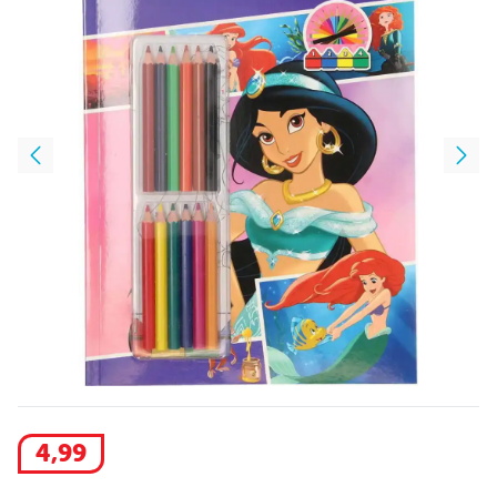
4
,
99