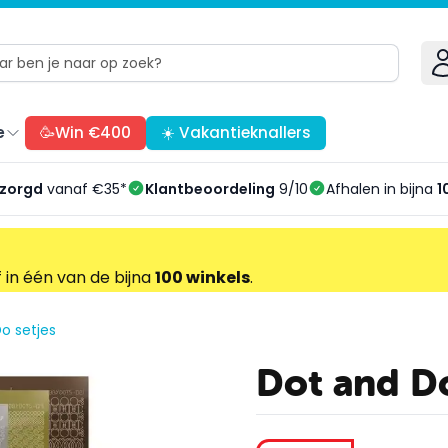
e
🥳Win €400
☀️ Vakantieknallers
ezorgd
vanaf €35*
Klantbeoordeling
9/10
Afhalen in bijna
1
f in één van de bijna
100 winkels
.
o setjes
Dot and Do