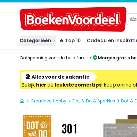
Categorieën
🔥 Top 10
Cadeau en Inspirati
Ontspanning voor de hele familie!
Morgen gratis b
🏖️ Alles voor de vakantie
Bekijk
hier
de
leukste zomertips
, koop online o
Creatieve Hobby
Dot & Do & Sparkles
Dot & D