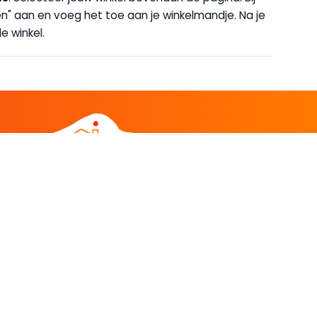
halen" aan en voeg het toe aan je winkelmandje. Na je
e winkel.
DEEL
CADEAU EN INSPIRATIE
Creatieve hobby
Spel en puzzel