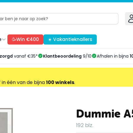
e
🥳Win €400
☀️ Vakantieknallers
ezorgd
vanaf €35*
Klantbeoordeling
9/10
Afhalen in bijna
1
f in één van de bijna
100 winkels
.
Dummie A5
192 blz.