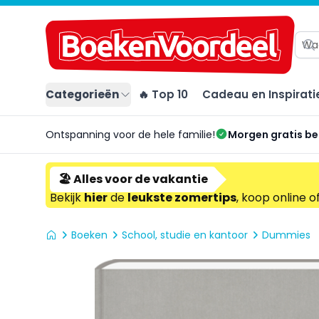
Categorieën
🔥 Top 10
Cadeau en Inspirati
Ontspanning voor de hele familie!
Morgen gratis b
🏖️ Alles voor de vakantie
Bekijk
hier
de
leukste zomertips
, koop online o
Boeken
School, studie en kantoor
Dummies