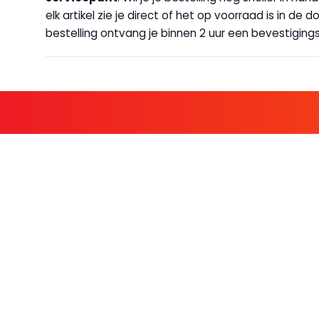
elk artikel zie je direct of het op voorraad is in de
bestelling ontvang je binnen 2 uur een bevestigingsm
KOM BIJ D
FAMILIE LEDEN HEBBEN BIJ ONS
KLANTENSERVICE
OVER BO
Contact
Over ons
Bestellen & betalen
Werken bij Bo