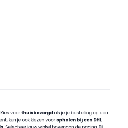
. Kies voor
thuisbezorgd
als je je bestelling op een
bent, kun je ook kiezen voor
op
halen bij een DHL
ls
. Selecteer jouw winkel bovenaan de pagina. Bij