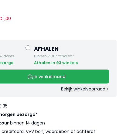
 €
1
,
00
AFHALEN
w adres
Binnen 2 uur afhalen*
bezorgd
Afhalen in 93 winkels
In winkelmand
Bekijk winkelvoorraad
€ 35
morgen bezorgd*
tour
binnen 14 dagen
l, creditcard, VVV bon, waardebon of achteraf