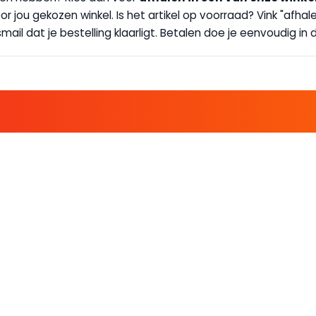
 door jou gekozen winkel. Is het artikel op voorraad? Vink "af
ail dat je bestelling klaarligt. Betalen doe je eenvoudig in d
E FAMILIE EN PROFITEER!
 ALTIJD EEN STREEPJE VOOR; KORTING, NIEUWSBRIEF EN MEER..
EKENVOORDEEL
MIJN BOEKENVOOR
Bestellingen
ekenVoordeel
Verlanglijst