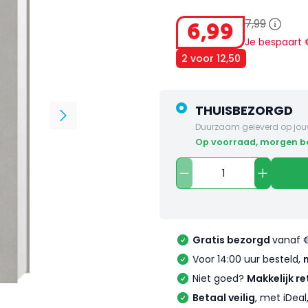
7
,
99
6
,
99
Je bespaart
2 voor 12,50
THUISBEZORGD
Duurzaam geleverd op jou
op voorraad, morgen 
Gratis bezorgd
vanaf 
Voor 14:00 uur besteld,
Niet goed?
Makkelijk re
Betaal veilig
, met iDea