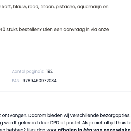
r kaft, blauw, rood, titaan, pistache, aquamarijn en
 40 stuks bestellen? Dien een aanvraag in via onze
Aantal pagina's:
192
EAN:
9789460972034
wilt ontvangen. Daarom bieden wij verschillende bezorgopties
g wordt geleverd door DPD of postnl. Als je niet altijd thuis 
handen hebben? Kies dan voor
afhalen in één van onze winke