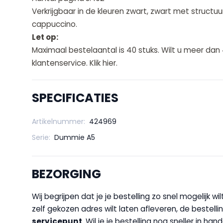
Verkrijgbaar in de kleuren zwart, zwart met structuu
cappuccino.
Let op:
Maximaal bestelaantal is 40 stuks. Wilt u meer dan
klantenservice.
Klik hier
.
SPECIFICATIES
Artikelnummer:
424969
Serie:
Dummie A5
BEZORGING
Wij begrijpen dat je je bestelling zo snel mogelijk 
zelf gekozen adres wilt laten afleveren, de bestellin
servicepunt
. Wil je je bestelling nog sneller in 