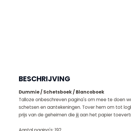
BESCHRIJVING
Dummie / Schetsboek / Blancoboek
Talloze onbeschreven pagina's om mee te doen wat ji
schetsen en aantekeningen. Tover hem om tot logb
prijs van de geheimen die jij aan het papier toevertr
Aantal pagina's: 192