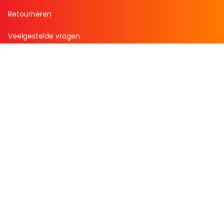
Retourneren
Veelgestelde vragen
Over Boekenvoordeel
Over ons
Werken bij BoekenVoordeel
Nieuws
Zakelijk bestellen
Mijn boekenvoordeel
Bestellingen
Verlanglijst