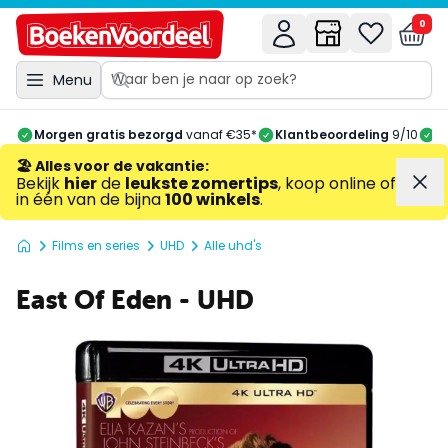
0
Menu
Morgen gratis bezorgd
vanaf €35*
Klantbeoordeling
9/10
A
🏖️ Alles voor de vakantie
:
Bekijk
hier
de
leukste zomertips
, koop online of
in één van de bijna
100 winkels
.
Films en series
UHD
Alle uhd's
East Of Eden - UHD