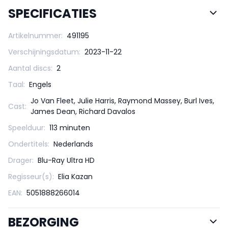
SPECIFICATIES
Artikelnummer:
491195
Verschijningsdatum:
2023-11-22
Aantal discs:
2
Taal:
Engels
Jo Van Fleet, Julie Harris, Raymond Massey, Burl Ives,
Cast:
James Dean, Richard Davalos
Speelduur:
113 minuten
Ondertitels:
Nederlands
Drager:
Blu-Ray Ultra HD
Regisseur(s):
Elia Kazan
EAN:
5051888266014
BEZORGING