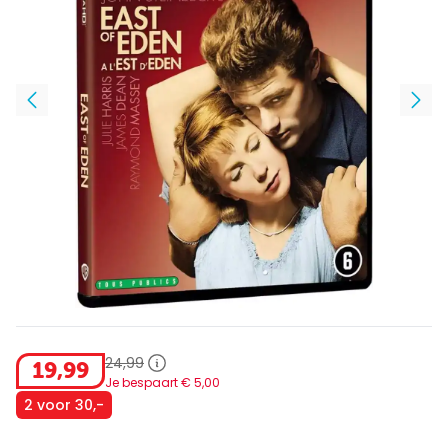
24
,
99
19
,
99
Je bespaart €
5
,
00
2 voor 30,-