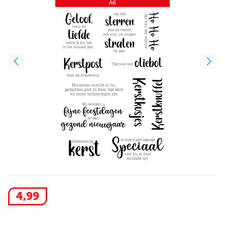
4
,
99