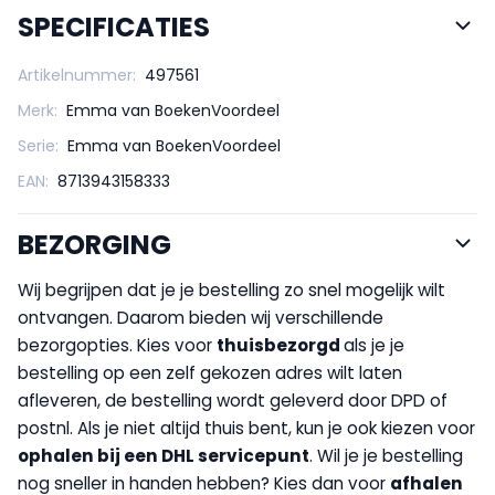
SPECIFICATIES
Artikelnummer:
497561
Merk:
Emma van BoekenVoordeel
Serie:
Emma van BoekenVoordeel
EAN:
8713943158333
BEZORGING
Wij begrijpen dat je je bestelling zo snel mogelijk wilt
ontvangen. Daarom bieden wij verschillende
bezorgopties. Kies voor
thuisbezorgd
als je je
bestelling op een zelf gekozen adres wilt laten
afleveren, de bestelling wordt geleverd door DPD of
postnl. Als je niet altijd thuis bent, kun je ook kiezen voor
op
halen bij een DHL servicepunt
. Wil je je bestelling
nog sneller in handen hebben? Kies dan voor
afhalen