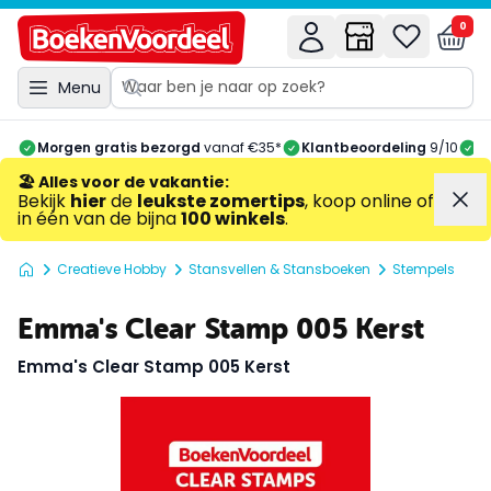
0
Menu
Morgen gratis bezorgd
vanaf €35*
Klantbeoordeling
9/10
A
🏖️ Alles voor de vakantie
:
Bekijk
hier
de
leukste zomertips
, koop online of
in één van de bijna
100 winkels
.
Creatieve Hobby
Stansvellen & Stansboeken
Stempels
Emma's Clear Stamp 005 Kerst
Emma's Clear Stamp 005 Kerst