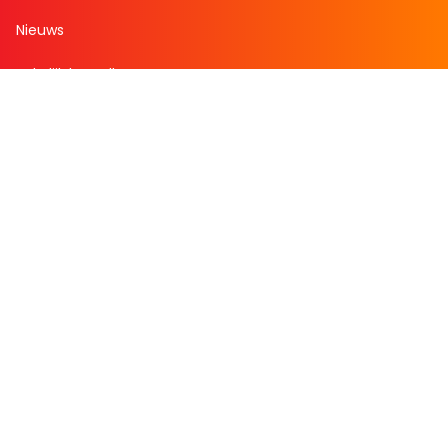
Nieuws
Zakelijk bestellen
Mijn boekenvoordeel
Bestellingen
Verlanglijst
Mijn aanbiedingen
Winkelaankopen
Cadeau en Inspiratie
Creatieve hobby
Spel en puzzel