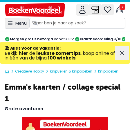
0
Menu
Morgen gratis bezorgd
vanaf €35*
Klantbeoordeling
9/10
A
🏖️ Alles voor de vakantie
:
Bekijk
hier
de
leukste zomertips
, koop online of
in één van de bijna
100 winkels
.
Creatieve Hobby
Knipvellen & Knipboeken
Knipboeken
Emma's kaarten / collage special
1
Grote avonturen