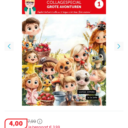
7
,
99
4
,
00
Je bespaart €
3
,
99