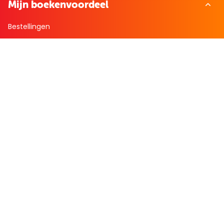
Mijn boekenvoordeel
Bestellingen
Verlanglijst
Mijn aanbiedingen
Winkelaankopen
Cadeau en Inspiratie
Creatieve hobby
Spel en puzzel
Kind en jeugd
Boeken