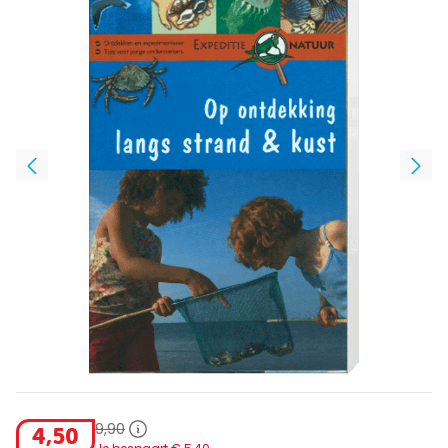
9
,
90
4
,
50