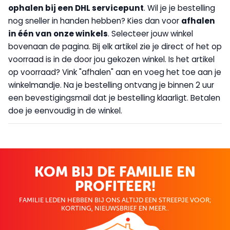
op
halen bij een DHL servicepunt
. Wil je je bestelling
nog sneller in handen hebben? Kies dan voor
afhalen
in één van onze winkels
. Selecteer jouw winkel
bovenaan de pagina. Bij elk artikel zie je direct of het op
voorraad is in de door jou gekozen winkel. Is het artikel
op voorraad? Vink "afhalen" aan en voeg het toe aan je
winkelmandje. Na je bestelling ontvang je binnen 2 uur
een bevestigingsmail dat je bestelling klaarligt. Betalen
doe je eenvoudig in de winkel.
KOM BIJ DE FAMILIE EN
PROFITEER!
FAMILIE LEDEN HEBBEN BIJ ONS ALTIJD EEN STREEPJE VOOR;
KORTING, NIEUWSBRIEF EN MEER..