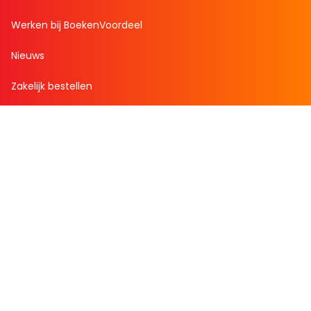
Werken bij BoekenVoordeel
Nieuws
Zakelijk bestellen
Mijn boekenvoordeel
Bestellingen
Verlanglijst
Mijn aanbiedingen
Winkelaankopen
Cadeau en Inspiratie
Creatieve hobby