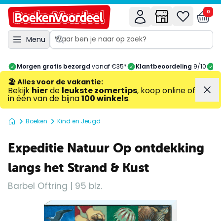
0
Menu
Morgen gratis bezorgd
vanaf €35*
Klantbeoordeling
9/10
A
🏖️ Alles voor de vakantie
:
Bekijk
hier
de
leukste zomertips
, koop online of
in één van de bijna
100 winkels
.
Boeken
Kind en Jeugd
Expeditie Natuur Op ontdekking
langs het Strand & Kust
Barbel Oftring | 95 blz.