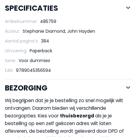
SPECIFICATIES
Artikelnummer:
485759
Auteur:
Stephanie Diamond, John Hayden
Aantal pagina's:
384
Uitvoering:
Paperback
Serie:
Voor dummies
EAN:
9789045356594
BEZORGING
Wij begrijpen dat je je bestelling zo snel mogelijk wilt
ontvangen. Daarom bieden wij verschillende
bezorgopties. Kies voor
thuisbezorgd
als je je
bestelling op een zelf gekozen adres wilt laten
afleveren, de bestelling wordt geleverd door DPD of