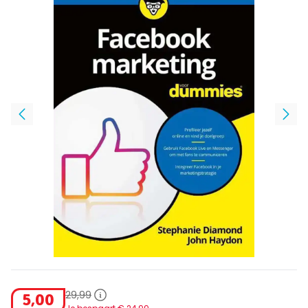
29
,
99
5
,
00