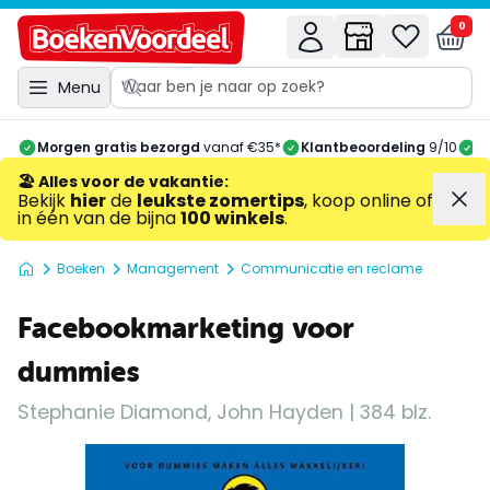
0
Menu
Morgen gratis bezorgd
vanaf €35*
Klantbeoordeling
9/10
A
🏖️ Alles voor de vakantie
:
Bekijk
hier
de
leukste zomertips
, koop online of
in één van de bijna
100 winkels
.
Boeken
Management
Communicatie en reclame
Facebookmarketing voor
dummies
Stephanie Diamond, John Hayden | 384 blz.