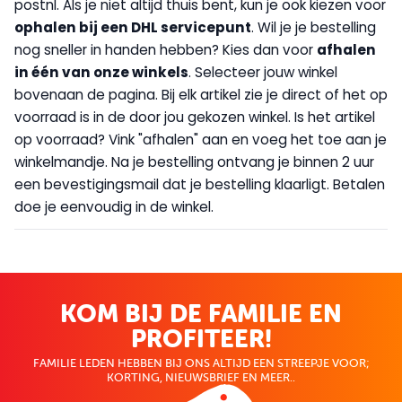
postnl. Als je niet altijd thuis bent, kun je ook kiezen voor
op
halen bij een DHL servicepunt
. Wil je je bestelling
nog sneller in handen hebben? Kies dan voor
afhalen
in één van onze winkels
. Selecteer jouw winkel
bovenaan de pagina. Bij elk artikel zie je direct of het op
voorraad is in de door jou gekozen winkel. Is het artikel
op voorraad? Vink "afhalen" aan en voeg het toe aan je
winkelmandje. Na je bestelling ontvang je binnen 2 uur
een bevestigingsmail dat je bestelling klaarligt. Betalen
doe je eenvoudig in de winkel.
KOM BIJ DE FAMILIE EN
PROFITEER!
FAMILIE LEDEN HEBBEN BIJ ONS ALTIJD EEN STREEPJE VOOR;
KORTING, NIEUWSBRIEF EN MEER..