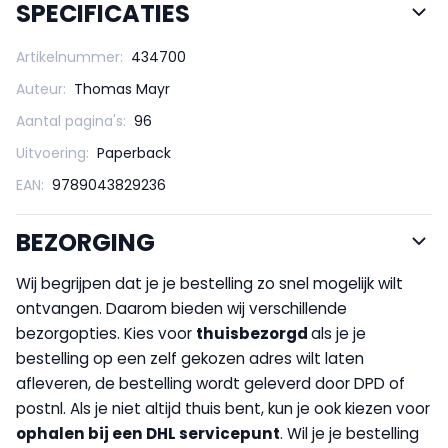
SPECIFICATIES
Artikelnummer:
434700
Auteur:
Thomas Mayr
Aantal pagina's:
96
Uitvoering:
Paperback
EAN:
9789043829236
BEZORGING
Wij begrijpen dat je je bestelling zo snel mogelijk wilt
ontvangen. Daarom bieden wij verschillende
bezorgopties. Kies voor
thuisbezorgd
als je je
bestelling op een zelf gekozen adres wilt laten
afleveren, de bestelling wordt geleverd door DPD of
postnl. Als je niet altijd thuis bent, kun je ook kiezen voor
op
halen bij een DHL servicepunt
. Wil je je bestelling