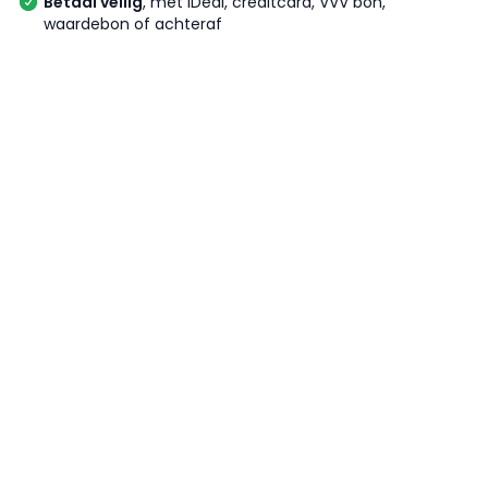
Betaal veilig
, met iDeal, creditcard, VVV bon,
waardebon of achteraf