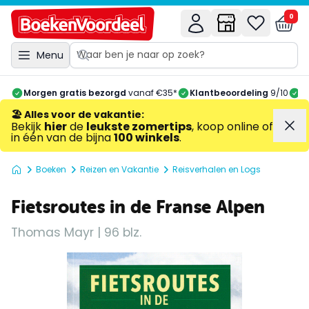
0
Menu
Morgen gratis bezorgd
vanaf €35*
Klantbeoordeling
9/10
A
🏖️ Alles voor de vakantie
:
Bekijk
hier
de
leukste zomertips
, koop online of
in één van de bijna
100 winkels
.
Boeken
Reizen en Vakantie
Reisverhalen en Logs
Fietsroutes in de Franse Alpen
Thomas Mayr | 96 blz.