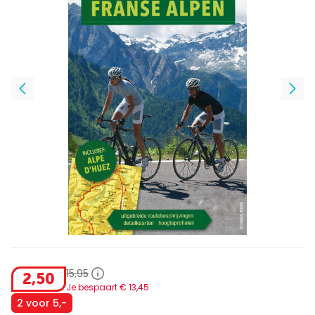
15
,
95
2
,
50
Je bespaart €
13
,
45
2 voor 5,-