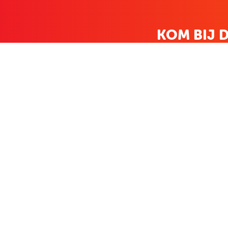
KOM BIJ D
FAMILIE LEDEN HEBBEN BIJ ONS
KLANTENSERVICE
OVER BO
Contact
Over ons
Bestellen & betalen
Werken bij Bo
Retourneren
Nieuws
Veelgestelde vragen
Zakelijk bestel
Volg Boekenvoordeel