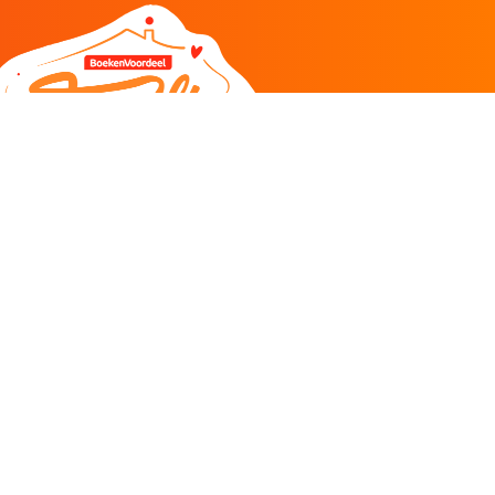
DEEL
CADEAU EN INSPIRATIE
Creatieve hobby
Spel en puzzel
Kind en jeugd
Boeken
Kunnen wij je helpen?