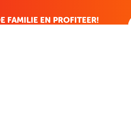
E FAMILIE EN PROFITEER!
 ALTIJD EEN STREEPJE VOOR; KORTING, NIEUWSBRIEF EN MEER..
EKENVOORDEEL
MIJN BOEKENVOOR
Bestellingen
ekenVoordeel
Verlanglijst
Mijn aanbiedingen
len
Winkelaankopen
Makkelijk betalen