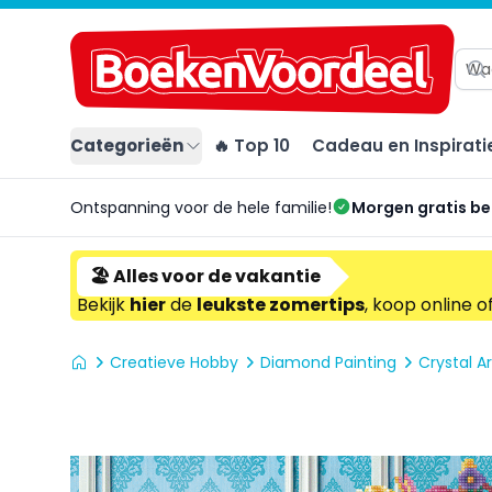
Categorieën
🔥 Top 10
Cadeau en Inspirati
Ontspanning voor de hele familie!
Morgen gratis b
🏖️ Alles voor de vakantie
Bekijk
hier
de
leukste zomertips
, koop online o
Creatieve Hobby
Diamond Painting
Crystal Ar