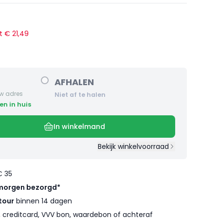
rt €
21
,
49
AFHALEN
w adres
Niet af te halen
en in huis
In winkelmand
Bekijk winkelvoorraad
€ 35
morgen bezorgd*
tour
binnen 14 dagen
l, creditcard, VVV bon, waardebon of achteraf