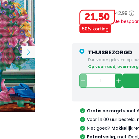
42
,
99
21
,
50
Je bespaa
50% korting
THUISBEZORGD
Duurzaam geleverd op jou
op voorraad, overmorg
Gratis bezorgd
vanaf 
Voor 14:00 uur besteld,
Niet goed?
Makkelijk re
Betaal veilig
, met iDea