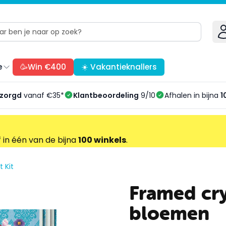
e
🥳Win €400
☀️ Vakantieknallers
ezorgd
vanaf €35*
Klantbeoordeling
9/10
Afhalen in bijna
1
f in één van de bijna
100 winkels
.
t Kit
Framed cry
bloemen