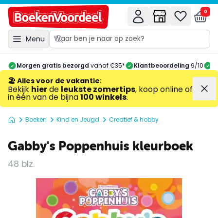
0
Menu
Morgen gratis bezorgd
vanaf €35*
Klantbeoordeling
9/10
A
🏖️ Alles voor de vakantie
:
Bekijk
hier
de
leukste zomertips
, koop online of
in één van de bijna
100 winkels
.
Boeken
Kind en Jeugd
Creatief & hobby
Gabby's Poppenhuis kleurboek
48 blz.