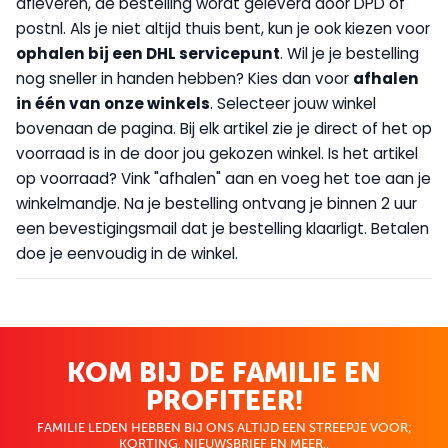
afleveren, de bestelling wordt geleverd door DPD of
postnl. Als je niet altijd thuis bent, kun je ook kiezen voor
op
halen bij een DHL servicepunt
. Wil je je bestelling
nog sneller in handen hebben? Kies dan voor
afhalen
in één van onze winkels
. Selecteer jouw winkel
bovenaan de pagina. Bij elk artikel zie je direct of het op
voorraad is in de door jou gekozen winkel. Is het artikel
op voorraad? Vink "afhalen" aan en voeg het toe aan je
winkelmandje. Na je bestelling ontvang je binnen 2 uur
een bevestigingsmail dat je bestelling klaarligt. Betalen
doe je eenvoudig in de winkel.
KOM BIJ DE FAMILIE EN
PROFITEER!
FAMILIE LEDEN HEBBEN BIJ ONS ALTIJD EEN STREEPJE VOOR;
KORTING, NIEUWSBRIEF EN MEER..