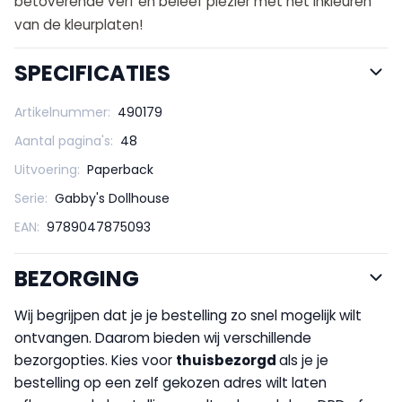
betoverende verf en beleef plezier met het inkleuren
van de kleurplaten!
SPECIFICATIES
Artikelnummer:
490179
Aantal pagina's:
48
Uitvoering:
Paperback
Serie:
Gabby's Dollhouse
EAN:
9789047875093
BEZORGING
Wij begrijpen dat je je bestelling zo snel mogelijk wilt
ontvangen. Daarom bieden wij verschillende
bezorgopties. Kies voor
thuisbezorgd
als je je
bestelling op een zelf gekozen adres wilt laten