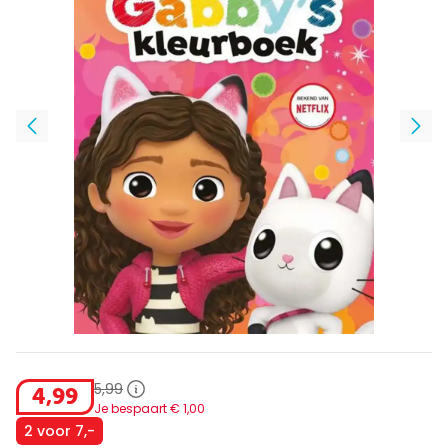
5
,
99
4
,
99
Je bespaart €
1
,
00
2 voor 7,-