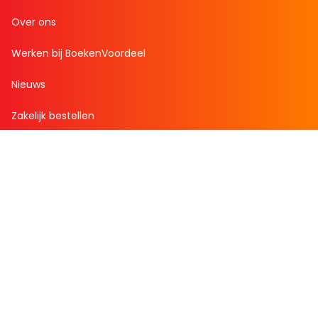
Over ons
Werken bij BoekenVoordeel
Nieuws
Zakelijk bestellen
Mijn boekenvoordeel
Bestellingen
Verlanglijst
Mijn aanbiedingen
Winkelaankopen
Cadeau en Inspiratie