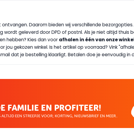
wilt ontvangen. Daarom bieden wij verschillende bezorgopties
g wordt geleverd door DPD of postnl. Als je niet altijd thuis 
handen hebben? Kies dan voor
afhalen in één van onze winke
 door jou gekozen winkel. Is het artikel op voorraad? Vink "af
ail dat je bestelling klaarligt. Betalen doe je eenvoudig in d
E FAMILIE EN PROFITEER!
 ALTIJD EEN STREEPJE VOOR; KORTING, NIEUWSBRIEF EN MEER..