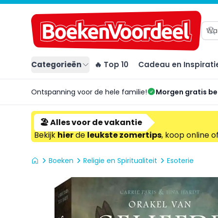
Categorieën
🔥 Top 10
Cadeau en Inspirati
Ontspanning voor de hele familie!
Morgen gratis b
🏖️ Alles voor de vakantie
Bekijk
hier
de
leukste zomertips
, koop online o
Boeken
Religie en Spiritualiteit
Esoterie