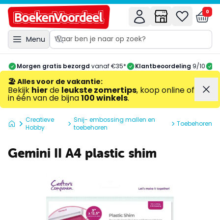
0
Menu
Morgen gratis bezorgd
vanaf €35*
Klantbeoordeling
9/10
A
🏖️ Alles voor de vakantie
:
Bekijk
hier
de
leukste zomertips
, koop online of
in één van de bijna
100 winkels
.
Creatieve
Snij- embossing mallen en
Toebehoren
Hobby
toebehoren
Gemini II A4 plastic shim