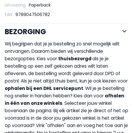
Uitvoering:
Paperback
EAN:
9789047506782
BEZORGING
Wij begrijpen dat je je bestelling zo snel mogelijk wilt
ontvangen. Daarom bieden wij verschillende
bezorgopties. Kies voor
thuisbezorgd
als je je
bestelling op een zelf gekozen adres wilt laten
afleveren, de bestelling wordt geleverd door DPD of
postnl. Als je niet altijd thuis bent, kun je ook kiezen voor
op
halen bij een DHL servicepunt
. Wil je je bestelling
nog sneller in handen hebben? Kies dan voor
afhalen
in één van onze winkels
. Selecteer jouw winkel
bovenaan de pagina. Bij elk artikel zie je direct of het op
voorraad is in de door jou gekozen winkel. Is het artikel
op voorraad? Vink "afhalen" aan en voeg het toe aan je
winkelmandje. Na je bestelling ontvang je binnen 2 uur