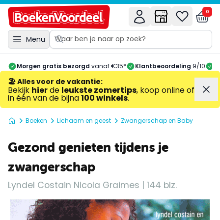
0
Menu
Morgen gratis bezorgd
vanaf €35*
Klantbeoordeling
9/10
A
🏖️ Alles voor de vakantie
:
Bekijk
hier
de
leukste zomertips
, koop online of
in één van de bijna
100 winkels
.
Boeken
Lichaam en geest
Zwangerschap en Baby
Gezond genieten tijdens je
zwangerschap
Lyndel Costain Nicola Graimes | 144 blz.