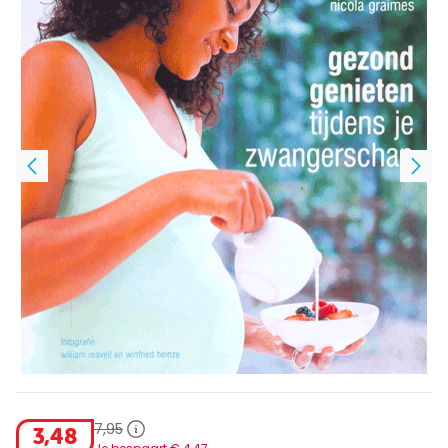
7
,
95
3
,
48