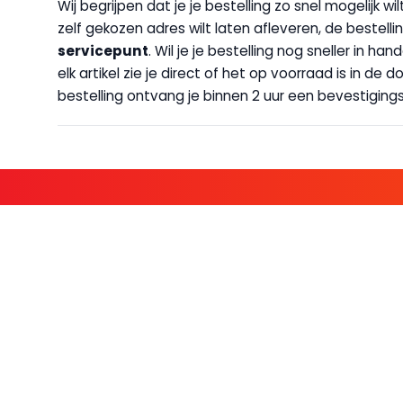
Wij begrijpen dat je je bestelling zo snel mogelijk 
zelf gekozen adres wilt laten afleveren, de bestellin
servicepunt
. Wil je je bestelling nog sneller in 
elk artikel zie je direct of het op voorraad is in de
bestelling ontvang je binnen 2 uur een bevestigingsm
KOM BIJ D
FAMILIE LEDEN HEBBEN BIJ ONS
KLANTENSERVICE
OVER BO