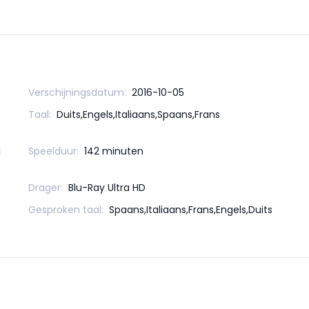
Verschijningsdatum:
2016-10-05
Taal:
Duits,Engels,Italiaans,Spaans,Frans
l
Speelduur:
142 minuten
Drager:
Blu-Ray Ultra HD
Gesproken taal:
Spaans,Italiaans,Frans,Engels,Duits