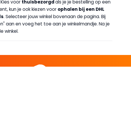
. Kies voor
thuisbezorgd
als je je bestelling op een
bent, kun je ook kiezen voor
op
halen bij een DHL
ls
. Selecteer jouw winkel bovenaan de pagina. Bij
halen" aan en voeg het toe aan je winkelmandje. Na je
e winkel.
DEEL
CADEAU EN INSPIRATIE