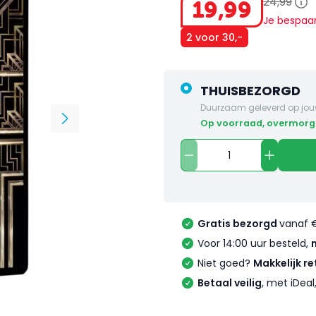
24
,
99
19
,
99
Je bespaa
2 voor 30,-
THUISBEZORGD
Duurzaam geleverd op jou
op voorraad, overmorg
Gratis bezorgd
vanaf 
Voor 14:00 uur besteld,
Niet goed?
Makkelijk re
Betaal veilig
, met iDea