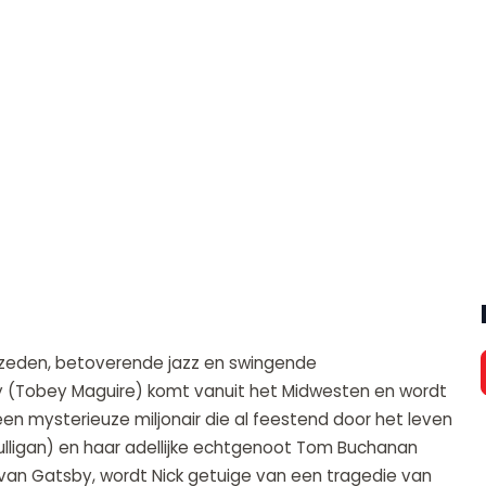
re zeden, betoverende jazz en swingende
y (Tobey Maguire) komt vanuit het Midwesten en wordt
n mysterieuze miljonair die al feestend door het leven
ulligan) en haar adellijke echtgenoot Tom Buchanan
an Gatsby, wordt Nick getuige van een tragedie van