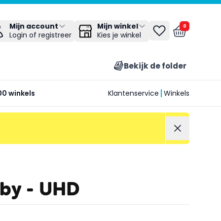
Mijn winkel
Mijn account
0
Kies je winkel
Login of registreer
Bekijk de folder
00 winkels
Klantenservice
Winkels
sby - UHD