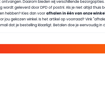
wilt ontvangen. Daarom bieden wij verschillende bezorgopties
g wordt geleverd door DPD of postnl. Als je niet altijd thuis 
handen hebben? Kies dan voor
afhalen in één van onze winke
 door jou gekozen winkel. Is het artikel op voorraad? Vink "af
ail dat je bestelling klaarligt. Betalen doe je eenvoudig in d
E FAMILIE EN PROFITEER!
 ALTIJD EEN STREEPJE VOOR; KORTING, NIEUWSBRIEF EN MEER..
EKENVOORDEEL
MIJN BOEKENVOOR