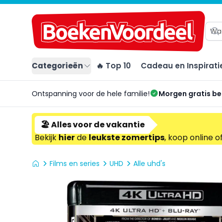
Categorieën
🔥 Top 10
Cadeau en Inspirati
Ontspanning voor de hele familie!
Morgen gratis b
🏖️ Alles voor de vakantie
Bekijk
hier
de
leukste zomertips
, koop online o
Films en series
UHD
Alle uhd's