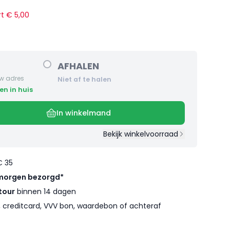
rt €
5
,
00
AFHALEN
w adres
Niet af te halen
en in huis
In winkelmand
Bekijk winkelvoorraad
€ 35
morgen bezorgd*
tour
binnen 14 dagen
l, creditcard, VVV bon, waardebon of achteraf