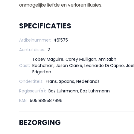
onmogelijke liefde en verloren illusies.
SPECIFICATIES
Artikelnummer:
461575
Aantal discs:
2
Tobey Maguire, Carey Mulligan, Amitabh
Cast:
Bachchan, Jason Clarke, Leonardo Di Caprio, Joe
Edgerton
Ondertitels:
Frans, Spaans, Nederlands
Regisseur(s):
Baz Luhrmann, Baz Luhrmann
EAN:
5051889587996
BEZORGING