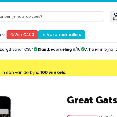
e
🥳Win €400
☀️ Vakantieknallers
ezorgd
vanaf €35*
Klantbeoordeling
9/10
Afhalen in bijna
1
f in één van de bijna
100 winkels
.
Great Gat