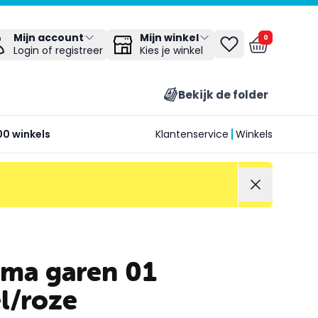
Mijn winkel
Mijn account
0
Kies je winkel
Login of registreer
Bekijk de folder
00 winkels
Klantenservice
Winkels
uma garen 01
l/roze