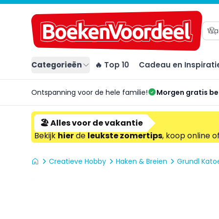
Categorieën
🔥 Top 10
Cadeau en Inspirati
Ontspanning voor de hele familie!
Morgen gratis b
🏖️ Alles voor de vakantie
Bekijk
hier
de
leukste zomertips
, koop online o
Creatieve Hobby
Haken & Breien
Grundl Kat