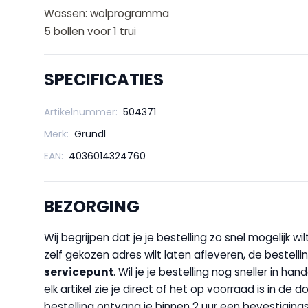
Wassen: wolprogramma
5 bollen voor 1 trui
SPECIFICATIES
Artikelnummer:
504371
Merk:
Grundl
EAN:
4036014324760
BEZORGING
Wij begrijpen dat je je bestelling zo snel mogelijk 
zelf gekozen adres wilt laten afleveren, de bestellin
servicepunt
. Wil je je bestelling nog sneller in 
elk artikel zie je direct of het op voorraad is in de
bestelling ontvang je binnen 2 uur een bevestigingsm