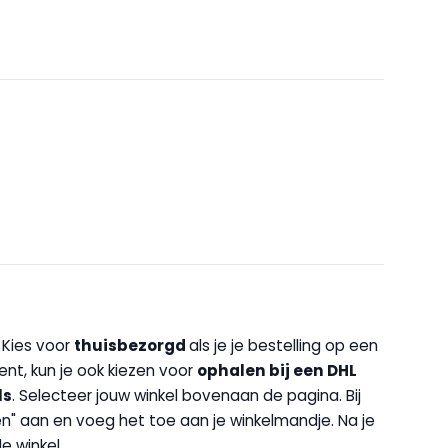
. Kies voor
thuisbezorgd
als je je bestelling op een
bent, kun je ook kiezen voor
op
halen bij een DHL
ls
. Selecteer jouw winkel bovenaan de pagina. Bij
halen" aan en voeg het toe aan je winkelmandje. Na je
e winkel.