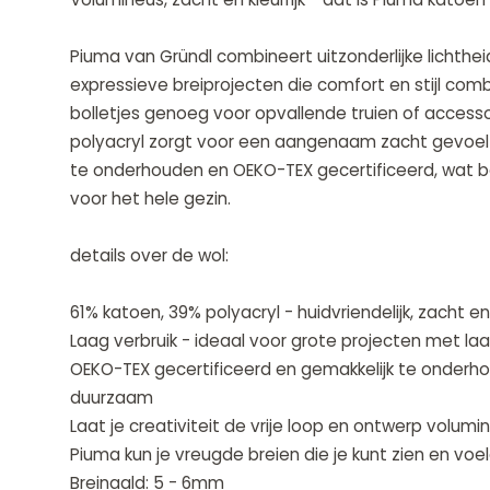
Piuma van Gründl combineert uitzonderlijke lichthei
expressieve breiprojecten die comfort en stijl combi
bolletjes genoeg voor opvallende truien of access
polyacryl zorgt voor een aangenaam zacht gevoel 
te onderhouden en OEKO-TEX gecertificeerd, wat bet
voor het hele gezin.
details over de wol:
61% katoen, 39% polyacryl - huidvriendelijk, zacht
Laag verbruik - ideaal voor grote projecten met la
OEKO-TEX gecertificeerd en gemakkelijk te onderhou
duurzaam
Laat je creativiteit de vrije loop en ontwerp volum
Piuma kun je vreugde breien die je kunt zien en voel
Breinaald: 5 - 6mm