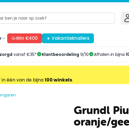
e
🥳Win €400
☀️ Vakantieknallers
ezorgd
vanaf €35*
Klantbeoordeling
9/10
Afhalen in bijna
1
f in één van de bijna
100 winkels
.
oengaren
Grundl Pi
oranje/gee