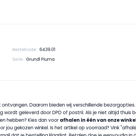
Bestelcode:
6439.01
Serie:
Grundl Piuma
wilt ontvangen. Daarom bieden wij verschillende bezorgopties
g wordt geleverd door DPD of postnl. Als je niet altijd thuis 
handen hebben? Kies dan voor
afhalen in één van onze winke
 door jou gekozen winkel. Is het artikel op voorraad? Vink "af
ail dat je bestelling klaarligt. Betalen doe je eenvoudig in d