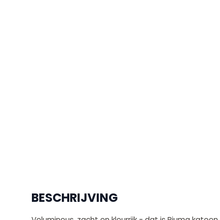
BESCHRIJVING
Volumineus, zacht en kleurrijk - dat is Piuma katoen