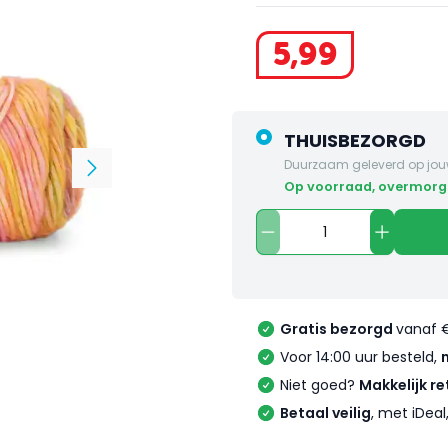
5
,
99
THUISBEZORGD
Duurzaam geleverd op jou
op voorraad, overmorg
Gratis bezorgd
vanaf 
Voor 14:00 uur besteld,
Niet goed?
Makkelijk re
Betaal veilig
, met iDea