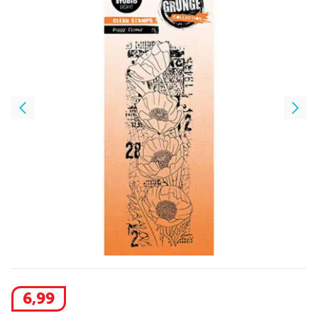
6
,
99