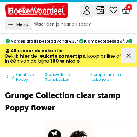
0
Menu
Morgen gratis bezorgd
vanaf €35*
Klantbeoordeling
9/10
A
🏖️ Alles voor de vakantie
:
Bekijk
hier
de
leukste zomertips
, koop online of
in één van de bijna
100 winkels
.
Creatieve
Stansvellen &
Stempels, inkt en
Hobby
Stansboeken
toebehoren
Grunge Collection clear stamp
Poppy flower