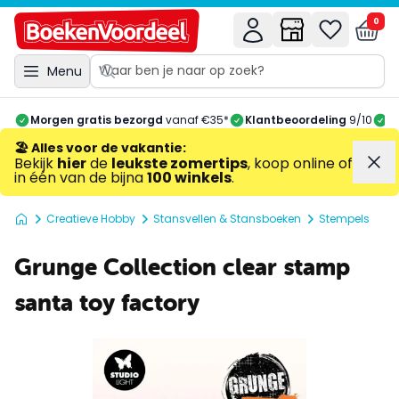
0
Menu
Morgen gratis bezorgd
vanaf €35*
Klantbeoordeling
9/10
A
🏖️ Alles voor de vakantie
:
Bekijk
hier
de
leukste zomertips
, koop online of
in één van de bijna
100 winkels
.
Creatieve Hobby
Stansvellen & Stansboeken
Stempels
Grunge Collection clear stamp
santa toy factory