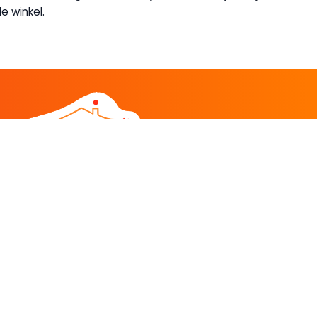
e winkel.
DEEL
CADEAU EN INSPIRATIE
Creatieve hobby
Spel en puzzel
Kind en jeugd