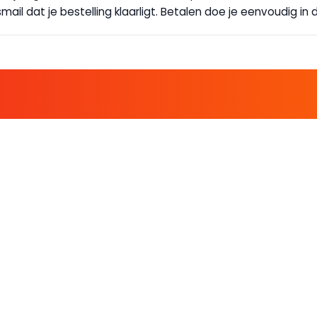
ail dat je bestelling klaarligt. Betalen doe je eenvoudig in d
E FAMILIE EN PROFITEER!
 ALTIJD EEN STREEPJE VOOR; KORTING, NIEUWSBRIEF EN MEER..
EKENVOORDEEL
MIJN BOEKENVOOR
Bestellingen
ekenVoordeel
Verlanglijst
Mijn aanbiedingen