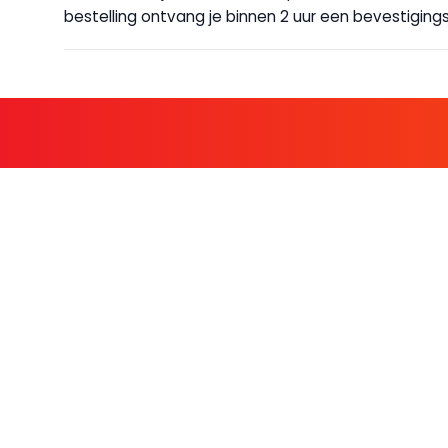
bestelling ontvang je binnen 2 uur een bevestigingsm
KOM BIJ D
FAMILIE LEDEN HEBBEN BIJ ONS
KLANTENSERVICE
OVER BO
Contact
Over ons
Bestellen & betalen
Werken bij Bo
Retourneren
Nieuws