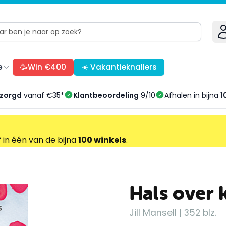
e
🥳Win €400
☀️ Vakantieknallers
ezorgd
vanaf €35*
Klantbeoordeling
9/10
Afhalen in bijna
1
f in één van de bijna
100 winkels
.
Hals over 
Jill Mansell | 352 blz.