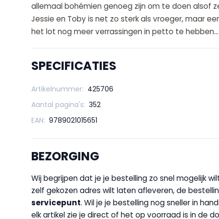
allemaal bohémien genoeg zijn om te doen alsof ze
Jessie en Toby is net zo sterk als vroeger, maar een
het lot nog meer verrassingen in petto te hebben...
SPECIFICATIES
Artikelnummer:
425706
Aantal pagina's:
352
EAN:
9789021015651
BEZORGING
Wij begrijpen dat je je bestelling zo snel mogelijk 
zelf gekozen adres wilt laten afleveren, de bestellin
servicepunt
. Wil je je bestelling nog sneller in 
elk artikel zie je direct of het op voorraad is in de