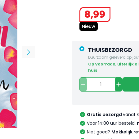
8
,
99
Nieuw
THUISBEZORGD
Duurzaam geleverd op jou
op voorraad, uiterlijk dinsdag in
huis
Gratis bezorgd
vanaf 
Voor 14:00 uur besteld,
Niet goed?
Makkelijk re