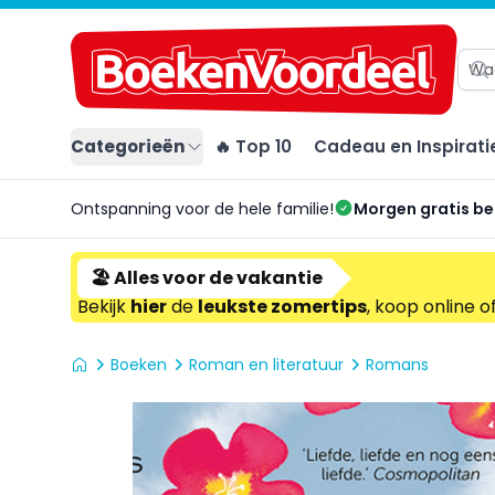
Categorieën
🔥 Top 10
Cadeau en Inspirati
Ontspanning voor de hele familie!
Morgen gratis b
🏖️ Alles voor de vakantie
Bekijk
hier
de
leukste zomertips
, koop online o
Boeken
Roman en literatuur
Romans