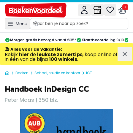
0
Menu
Morgen gratis bezorgd
vanaf €35*
Klantbeoordeling
9/10
A
🏖️ Alles voor de vakantie
:
Bekijk
hier
de
leukste zomertips
, koop online of
in één van de bijna
100 winkels
.
Boeken
School, studie en kantoor
ICT
Handboek InDesign CC
Peter Maas | 350 blz.