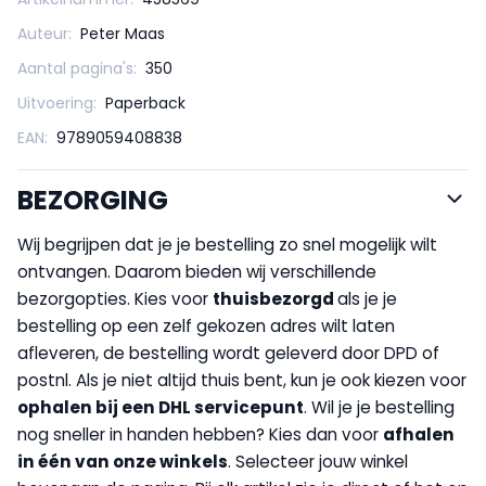
Auteur:
Peter Maas
Aantal pagina's:
350
Uitvoering:
Paperback
EAN:
9789059408838
BEZORGING
Wij begrijpen dat je je bestelling zo snel mogelijk wilt
ontvangen. Daarom bieden wij verschillende
bezorgopties. Kies voor
thuisbezorgd
als je je
bestelling op een zelf gekozen adres wilt laten
afleveren, de bestelling wordt geleverd door DPD of
postnl. Als je niet altijd thuis bent, kun je ook kiezen voor
op
halen bij een DHL servicepunt
. Wil je je bestelling
nog sneller in handen hebben? Kies dan voor
afhalen
in één van onze winkels
. Selecteer jouw winkel