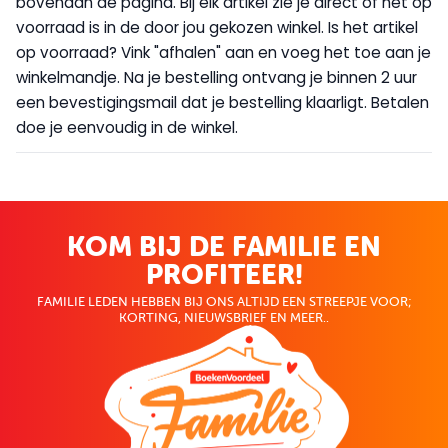
bovenaan de pagina. Bij elk artikel zie je direct of het op
voorraad is in de door jou gekozen winkel. Is het artikel
op voorraad? Vink "afhalen" aan en voeg het toe aan je
winkelmandje. Na je bestelling ontvang je binnen 2 uur
een bevestigingsmail dat je bestelling klaarligt. Betalen
doe je eenvoudig in de winkel.
KOM BIJ DE FAMILIE EN
PROFITEER!
FAMILIE LEDEN HEBBEN BIJ ONS ALTIJD EEN STREEPJE VOOR;
KORTING, NIEUWSBRIEF EN MEER..