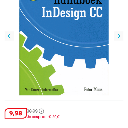
38
,
99
9
,
98
Je bespaart €
29
,
01