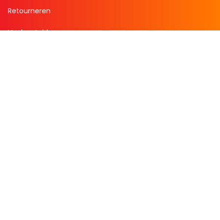
Retourneren
Veelgestelde vragen
Over Boekenvoordeel
Over ons
Werken bij BoekenVoordeel
Nieuws
Zakelijk bestellen
Mijn boekenvoordeel
Bestellingen
Verlanglijst