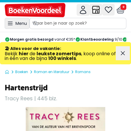
0
Menu
Morgen gratis bezorgd
vanaf €35*
Klantbeoordeling
9/10
A
🏖️ Alles voor de vakantie
:
Bekijk
hier
de
leukste zomertips
, koop online of
in één van de bijna
100 winkels
.
Boeken
Roman en literatuur
Romans
Hartenstrijd
Tracy Rees | 445 blz.