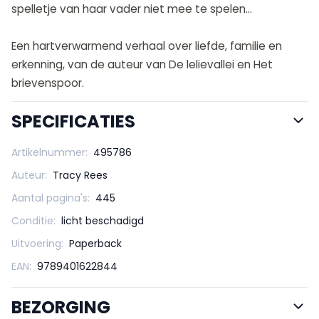
spelletje van haar vader niet mee te spelen...
Een hartverwarmend verhaal over liefde, familie en
erkenning, van de auteur van De lelievallei en Het
brievenspoor.
SPECIFICATIES
Artikelnummer:
495786
Auteur:
Tracy Rees
Aantal pagina's:
445
Conditie:
licht beschadigd
Uitvoering:
Paperback
EAN:
9789401622844
BEZORGING