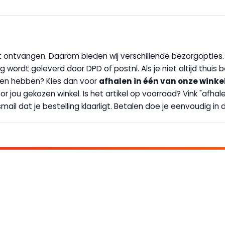
wilt ontvangen. Daarom bieden wij verschillende bezorgopties
g wordt geleverd door DPD of postnl. Als je niet altijd thuis 
handen hebben? Kies dan voor
afhalen in één van onze winke
 door jou gekozen winkel. Is het artikel op voorraad? Vink "af
ail dat je bestelling klaarligt. Betalen doe je eenvoudig in d
E FAMILIE EN PROFITEER!
 ALTIJD EEN STREEPJE VOOR; KORTING, NIEUWSBRIEF EN MEER..