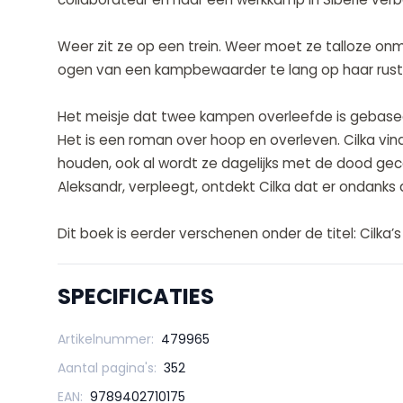
Weer zit ze op een trein. Weer moet ze talloze onm
ogen van een kampbewaarder te lang op haar rus
Het meisje dat twee kampen overleefde is gebasee
Het is een roman over hoop en overleven. Cilka vi
houden, ook al wordt ze dagelijks met de dood ge
Aleksandr, verpleegt, ontdekt Cilka dat er ondanks al
Dit boek is eerder verschenen onder de titel: Cilka’s
SPECIFICATIES
Artikelnummer:
479965
Aantal pagina's:
352
EAN:
9789402710175