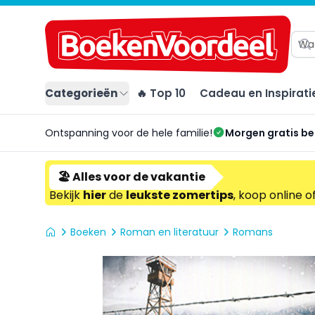
Categorieën
🔥 Top 10
Cadeau en Inspirati
Ontspanning voor de hele familie!
Morgen gratis b
🏖️ Alles voor de vakantie
Bekijk
hier
de
leukste zomertips
, koop online o
Boeken
Roman en literatuur
Romans