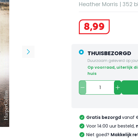
Heather Morris | 352 bl
8
,
99
THUISBEZORGD
Duurzaam geleverd op jou
op voorraad, uiterlijk dinsdag in
huis
Gratis bezorgd
vanaf 
Voor 14:00 uur besteld,
Niet goed?
Makkelijk re