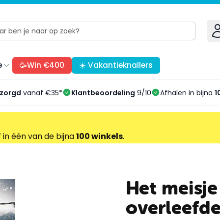
e
🥳Win €400
☀️ Vakantieknallers
ezorgd
vanaf €35*
Klantbeoordeling
9/10
Afhalen in bijna
1
f in één van de bijna
100 winkels
.
Het meisj
overleefd