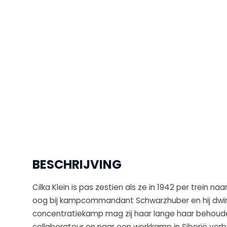
BESCHRIJVING
Cilka Klein is pas zestien als ze in 1942 per trein n
oog bij kampcommandant Schwarzhuber en hij dwingt 
concentratiekamp mag zij haar lange haar behouden
collaborateur en naar een werkkamp in Siberië ver