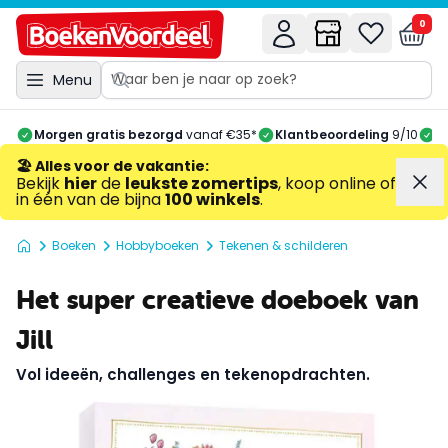
0
Menu
Morgen gratis bezorgd
vanaf €35*
Klantbeoordeling
9/10
A
🏖️ Alles voor de vakantie
:
Bekijk
hier
de
leukste zomertips
, koop online of
in één van de bijna
100 winkels
.
Boeken
Hobbyboeken
Tekenen & schilderen
Het super creatieve doeboek van
Jill
Vol ideeën, challenges en tekenopdrachten.