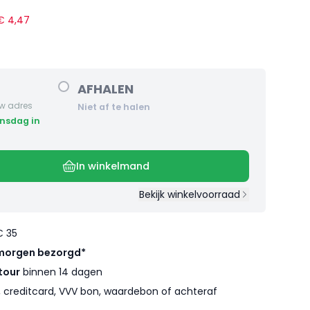
 €
4
,
47
AFHALEN
w adres
Niet af te halen
In winkelmand
Bekijk winkelvoorraad
€ 35
morgen bezorgd*
tour
binnen 14 dagen
l, creditcard, VVV bon, waardebon of achteraf