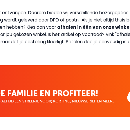
wilt ontvangen. Daarom bieden wij verschillende bezorgopties
g wordt geleverd door DPD of postnl. Als je niet altijd thuis 
handen hebben? Kies dan voor
afhalen in één van onze winke
 door jou gekozen winkel. Is het artikel op voorraad? Vink "af
ail dat je bestelling klaarligt. Betalen doe je eenvoudig in d
E FAMILIE EN PROFITEER!
 ALTIJD EEN STREEPJE VOOR; KORTING, NIEUWSBRIEF EN MEER..