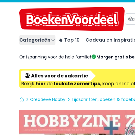
Categorieën
🔥 Top 10
Cadeau en Inspirati
Ontspanning voor de hele familie!
Morgen gratis b
🏖️ Alles voor de vakantie
Bekijk
hier
de
leukste zomertips
, koop online o
Creatieve Hobby
Tijdschriften, boeken & facebo