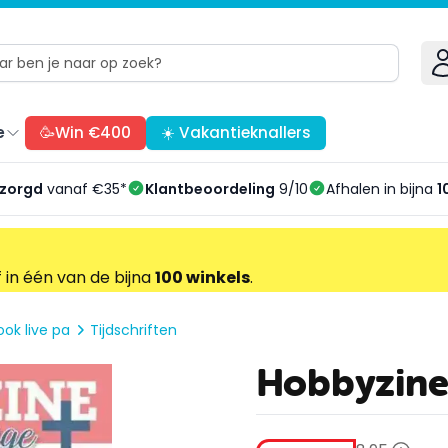
e
🥳Win €400
☀️ Vakantieknallers
ezorgd
vanaf €35*
Klantbeoordeling
9/10
Afhalen in bijna
1
f in één van de bijna
100 winkels
.
ok live pa
Tijdschriften
Hobbyzine