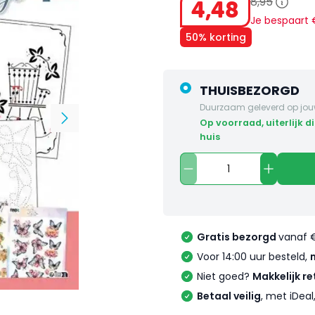
8
,
95
4
,
48
Je bespaart
50% korting
THUISBEZORGD
Duurzaam geleverd op jou
op voorraad, uiterlijk dinsdag in
huis
Gratis bezorgd
vanaf 
Voor 14:00 uur besteld,
Niet goed?
Makkelijk re
Betaal veilig
, met iDea