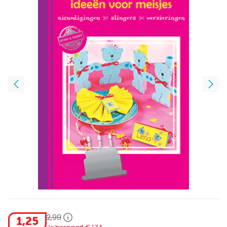
2
,
99
1
,
25