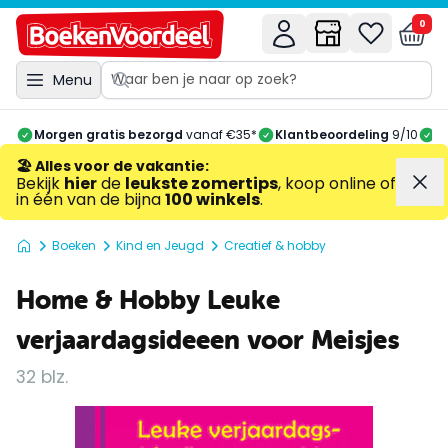
0
Menu
Morgen gratis bezorgd
vanaf €35*
Klantbeoordeling
9/10
A
🏖️ Alles voor de vakantie
:
Bekijk
hier
de
leukste zomertips
, koop online of
in één van de bijna
100 winkels
.
Boeken
Kind en Jeugd
Creatief & hobby
Home & Hobby Leuke
verjaardagsideeen voor Meisjes
32 blz.