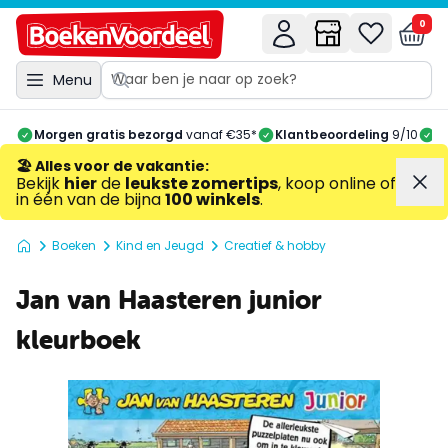
0
Menu
Morgen gratis bezorgd
vanaf €35*
Klantbeoordeling
9/10
A
🏖️ Alles voor de vakantie
:
Bekijk
hier
de
leukste zomertips
, koop online of
in één van de bijna
100 winkels
.
Boeken
Kind en Jeugd
Creatief & hobby
Jan van Haasteren junior
kleurboek