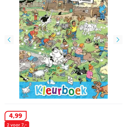
4
,
99
2 voor 7,-