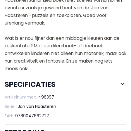
Haasteren Junior kleurboek'! Met scènes vol humor en
avontuur zoals je gewend bent van de 'Jan van
Haasteren'- puzzels en zoekplaten. Goed voor
urenlang vermaak.
Wat is er nou fijner dan een middagje kleuren aan de
keukentafel? Met een kleurboek- of doeboek
ontwikkelen kinderen niet alleen hun motoriek, maar ook
hun creativiteit en fantasie. En ze maken nog iets
moois ook!
SPECIFICATIES
Artikelnummer:
496397
Serie:
Jan van Haasteren
EAN:
9789047862727