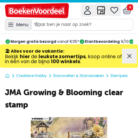
0
Menu
Morgen gratis bezorgd
vanaf €35*
Klantbeoordeling
9/10
A
🏖️ Alles voor de vakantie
:
Bekijk
hier
de
leukste zomertips
, koop online of
in één van de bijna
100 winkels
.
Creatieve Hobby
Stansvellen & Stansboeken
Stempels
JMA Growing & Blooming clear
stamp