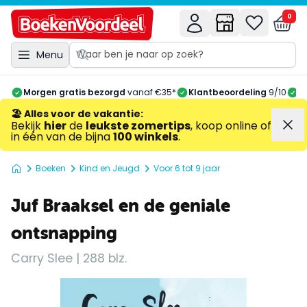
0
Menu
Morgen gratis bezorgd
vanaf €35*
Klantbeoordeling
9/10
A
🏖️ Alles voor de vakantie
:
Bekijk
hier
de
leukste zomertips
, koop online of
in één van de bijna
100 winkels
.
Boeken
Kind en Jeugd
Voor 6 tot 9 jaar
Juf Braaksel en de geniale
ontsnapping
Carry Slee | 288 blz.