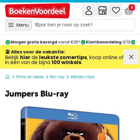
0
Menu
Morgen gratis bezorgd
vanaf €35*
Klantbeoordeling
9/10
A
🏖️ Alles voor de vakantie
:
Bekijk
hier
de
leukste zomertips
, koop online of
in één van de bijna
100 winkels
.
Films en series
Blu-ray
Alle blu-rays
Jumpers Blu-ray