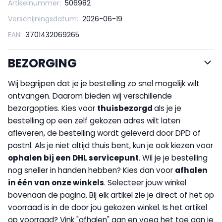
Artikelnummer:
506982
Verschijningsdatum:
2026-06-19
EAN:
3701432069265
BEZORGING
Wij begrijpen dat je je bestelling zo snel mogelijk wilt
ontvangen. Daarom bieden wij verschillende
bezorgopties. Kies voor
thuisbezorgd
als je je
bestelling op een zelf gekozen adres wilt laten
afleveren, de bestelling wordt geleverd door DPD of
postnl. Als je niet altijd thuis bent, kun je ook kiezen voor
op
halen bij een DHL servicepunt
. Wil je je bestelling
nog sneller in handen hebben? Kies dan voor
afhalen
in één van onze winkels
. Selecteer jouw winkel
bovenaan de pagina. Bij elk artikel zie je direct of het op
voorraad is in de door jou gekozen winkel. Is het artikel
op voorraad? Vink "afhalen" aan en voeg het toe aan je