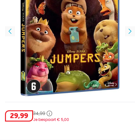
34
,
99
29
,
99
Je bespaart €
5
,
00