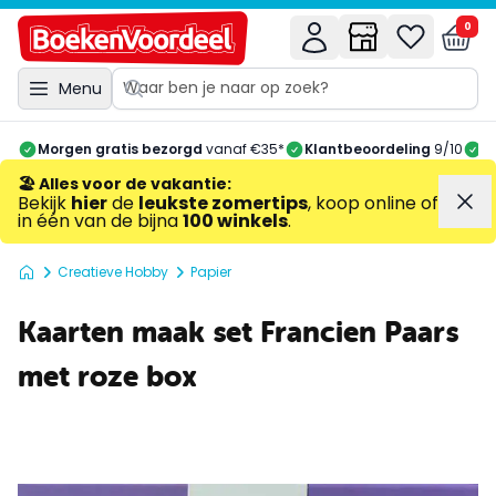
0
Menu
Morgen gratis bezorgd
vanaf €35*
Klantbeoordeling
9/10
A
🏖️ Alles voor de vakantie
:
Bekijk
hier
de
leukste zomertips
, koop online of
in één van de bijna
100 winkels
.
Creatieve Hobby
Papier
Kaarten maak set Francien Paars
met roze box