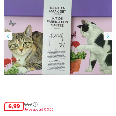
9
,
99
6
,
99
Je bespaart €
3
,
00