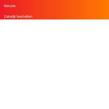
Nieuws
Zakelijk bestellen
Mijn boekenvoordeel
Bestellingen
Verlanglijst
Mijn aanbiedingen
Winkelaankopen
Cadeau en Inspiratie
Creatieve hobby
Spel en puzzel