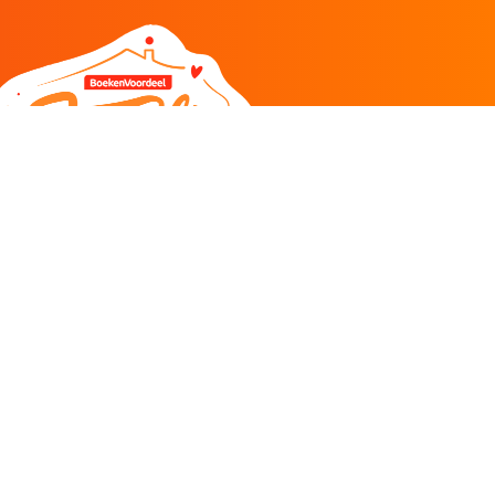
DEEL
CADEAU EN INSPIRATIE
Creatieve hobby
Spel en puzzel
Kind en jeugd
Boeken