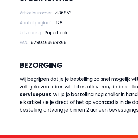
Artikelnummer:
486853
Aantal pagina's:
128
Uitvoering:
Paperback
EAN:
9789463598866
BEZORGING
Wij begrijpen dat je je bestelling zo snel mogelijk 
zelf gekozen adres wilt laten afleveren, de bestellin
servicepunt
. Wil je je bestelling nog sneller in 
elk artikel zie je direct of het op voorraad is in de
bestelling ontvang je binnen 2 uur een bevestigingsm