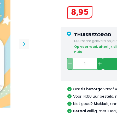
8
,
95
THUISBEZORGD
Duurzaam geleverd op jou
op voorraad, uiterlijk dinsdag in
huis
Gratis bezorgd
vanaf 
Voor 14:00 uur besteld,
Niet goed?
Makkelijk re
Betaal veilig
, met iDea