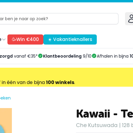
e
🥳Win €400
☀️ Vakantieknallers
ezorgd
vanaf €35*
Klantbeoordeling
9/10
Afhalen in bijna
1
f in één van de bijna
100 winkels
.
oeken
Kawaii - T
Che Kutsuwada | 128 b