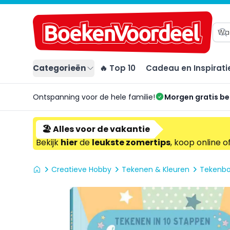
Categorieën
🔥 Top 10
Cadeau en Inspirati
Ontspanning voor de hele familie!
Morgen gratis b
🏖️ Alles voor de vakantie
Bekijk
hier
de
leukste zomertips
, koop online o
Creatieve Hobby
Tekenen & Kleuren
Tekenb