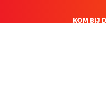
KOM BIJ D
FAMILIE LEDEN HEBBEN BIJ ONS
KLANTENSERVICE
OVER BO
Contact
Over ons
Bestellen & betalen
Werken bij Bo
Retourneren
Nieuws
Veelgestelde vragen
Zakelijk bestel