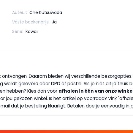
Auteur:
Che Kutsuwada
Vaste boekenprijs:
Ja
Serie:
Kawaii
wilt ontvangen. Daarom bieden wij verschillende bezorgopties
g wordt geleverd door DPD of postnl. Als je niet altijd thuis 
handen hebben? Kies dan voor
afhalen in één van onze winke
 door jou gekozen winkel. Is het artikel op voorraad? Vink "af
ail dat je bestelling klaarligt. Betalen doe je eenvoudig in d