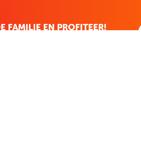
E FAMILIE EN PROFITEER!
 ALTIJD EEN STREEPJE VOOR; KORTING, NIEUWSBRIEF EN MEER..
EKENVOORDEEL
MIJN BOEKENVOOR
Bestellingen
ekenVoordeel
Verlanglijst
Mijn aanbiedingen
len
Winkelaankopen