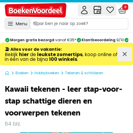
0
Menu
Morgen gratis bezorgd
vanaf €35*
Klantbeoordeling
9/10
A
🏖️ Alles voor de vakantie
:
Bekijk
hier
de
leukste zomertips
, koop online of
in één van de bijna
100 winkels
.
Boeken
Hobbyboeken
Tekenen & schilderen
Kawaii tekenen - leer stap-voor-
stap schattige dieren en
voorwerpen tekenen
64 blz.