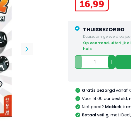
16
,
99
THUISBEZORGD
Duurzaam geleverd op jou
op voorraad, uiterlijk dinsdag in
huis
Gratis bezorgd
vanaf 
Voor 14:00 uur besteld,
Niet goed?
Makkelijk re
Betaal veilig
, met iDea