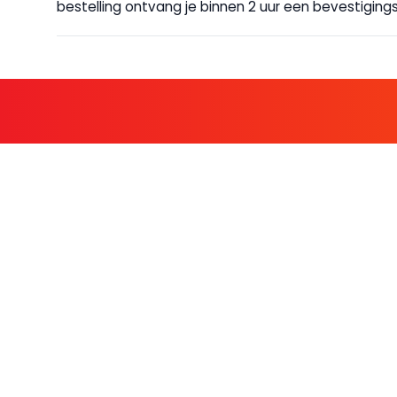
bestelling ontvang je binnen 2 uur een bevestigingsm
KOM BIJ D
FAMILIE LEDEN HEBBEN BIJ ONS
KLANTENSERVICE
OVER BO
Contact
Over ons
Bestellen & betalen
Werken bij Bo
Retourneren
Nieuws