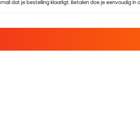
ail dat je bestelling klaarligt. Betalen doe je eenvoudig in d
E FAMILIE EN PROFITEER!
 ALTIJD EEN STREEPJE VOOR; KORTING, NIEUWSBRIEF EN MEER..
EKENVOORDEEL
MIJN BOEKENVOOR
Bestellingen
ekenVoordeel
Verlanglijst
Mijn aanbiedingen