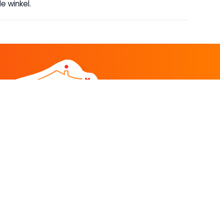
e winkel.
DEEL
CADEAU EN INSPIRATIE
Creatieve hobby
Spel en puzzel
Kind en jeugd