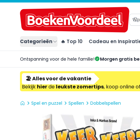
Categorieën
🔥 Top 10
Cadeau en Inspirati
Ontspanning voor de hele familie!
Morgen gratis b
🏖️ Alles voor de vakantie
Bekijk
hier
de
leukste zomertips
, koop online o
Spel en puzzel
Spellen
Dobbelspellen