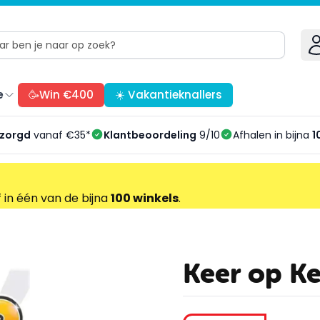
e
🥳Win €400
☀️ Vakantieknallers
ezorgd
vanaf €35*
Klantbeoordeling
9/10
Afhalen in bijna
1
f in één van de bijna
100 winkels
.
Keer op Ke