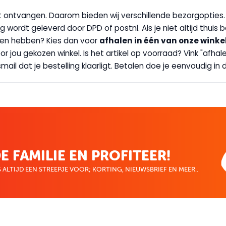
wilt ontvangen. Daarom bieden wij verschillende bezorgopties
g wordt geleverd door DPD of postnl. Als je niet altijd thuis 
handen hebben? Kies dan voor
afhalen in één van onze winke
 door jou gekozen winkel. Is het artikel op voorraad? Vink "af
ail dat je bestelling klaarligt. Betalen doe je eenvoudig in d
E FAMILIE EN PROFITEER!
 ALTIJD EEN STREEPJE VOOR; KORTING, NIEUWSBRIEF EN MEER..