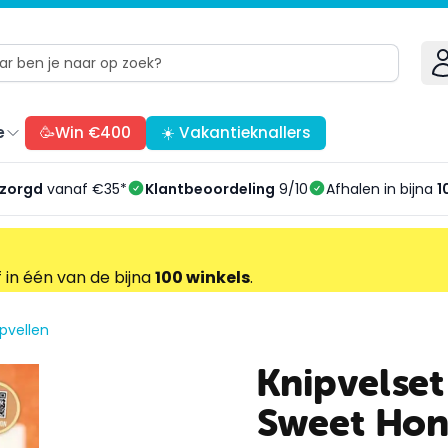
e
🥳Win €400
☀️ Vakantieknallers
ezorgd
vanaf €35*
Klantbeoordeling
9/10
Afhalen in bijna
1
f in één van de bijna
100 winkels
.
pvellen
Knipvelset
Sweet Hon