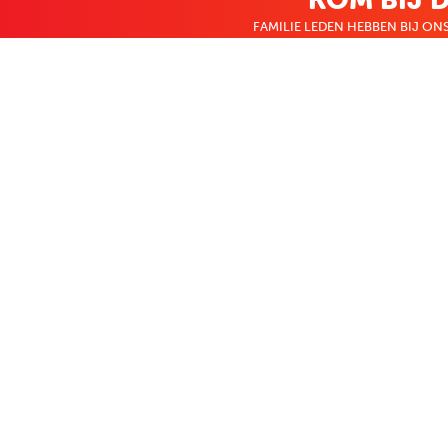
FAMILIE LEDEN HEBBEN BIJ ONS
KLANTENSERVICE
OVER BO
Contact
Over ons
Bestellen & betalen
Werken bij Bo
Retourneren
Nieuws
Veelgestelde vragen
Zakelijk bestel
Volg Boekenvoordeel
Facebook
Instagram
LinkedIn
Pinterest
Youtube