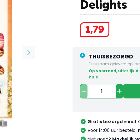
Delights
1
,
79
THUISBEZORGD
Duurzaam geleverd op jou
op voorraad, uiterlijk dinsdag in
huis
Gratis bezorgd
vanaf 
Voor 14:00 uur besteld,
Niet goed?
Makkelijk re