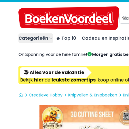
Categorieën
🔥 Top 10
Cadeau en Inspirati
Ontspanning voor de hele familie!
Morgen gratis b
🏖️ Alles voor de vakantie
Bekijk
hier
de
leukste zomertips
, koop online o
Creatieve Hobby
Knipvellen & Knipboeken
Kni