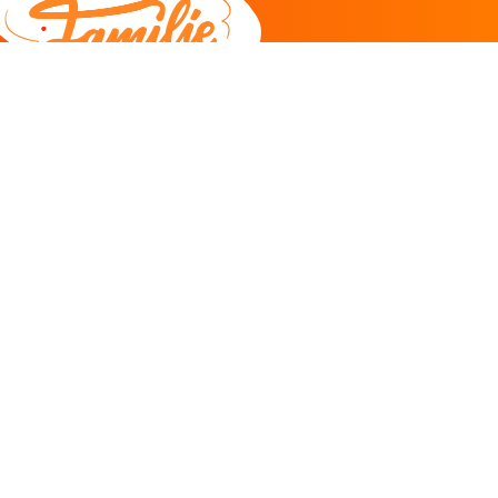
DEEL
CADEAU EN INSPIRATIE
Creatieve hobby
Spel en puzzel
Kind en jeugd
Boeken
Kunnen wij je helpen?
085 273 9701
Klantenservice
ma/do 11-12u
Antwoord binnen 2 uur* -
klik hier