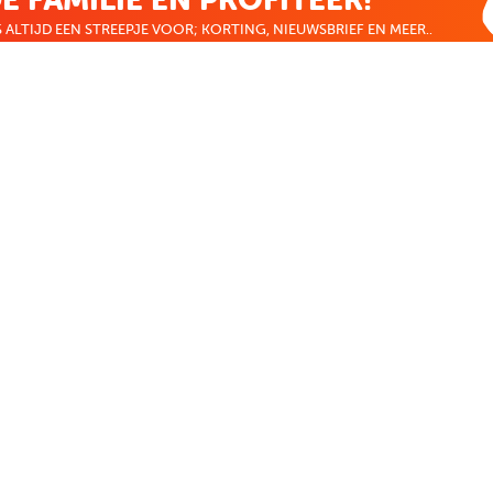
 ALTIJD EEN STREEPJE VOOR; KORTING, NIEUWSBRIEF EN MEER..
EKENVOORDEEL
MIJN BOEKENVOOR
Bestellingen
ekenVoordeel
Verlanglijst
Mijn aanbiedingen
len
Winkelaankopen
Makkelijk betalen
CADEAUTJE
Boekenvoordeel