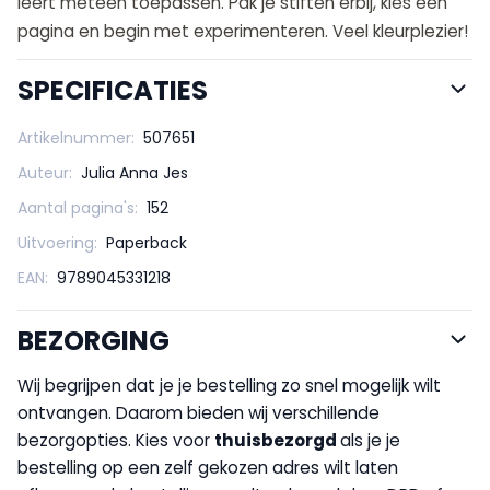
leert meteen toepassen. Pak je stiften erbij, kies een
pagina en begin met experimenteren. Veel kleurplezier!
SPECIFICATIES
Artikelnummer:
507651
Auteur:
Julia Anna Jes
Aantal pagina's:
152
Uitvoering:
Paperback
EAN:
9789045331218
BEZORGING
Wij begrijpen dat je je bestelling zo snel mogelijk wilt
ontvangen. Daarom bieden wij verschillende
bezorgopties. Kies voor
thuisbezorgd
als je je
bestelling op een zelf gekozen adres wilt laten