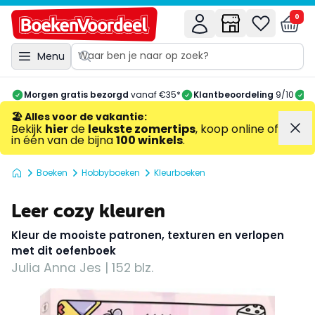
0
Menu
Morgen gratis bezorgd
vanaf €35*
Klantbeoordeling
9/10
A
🏖️ Alles voor de vakantie
:
Bekijk
hier
de
leukste zomertips
, koop online of
in één van de bijna
100 winkels
.
Boeken
Hobbyboeken
Kleurboeken
Leer cozy kleuren
Kleur de mooiste patronen, texturen en verlopen
met dit oefenboek
Julia Anna Jes | 152 blz.