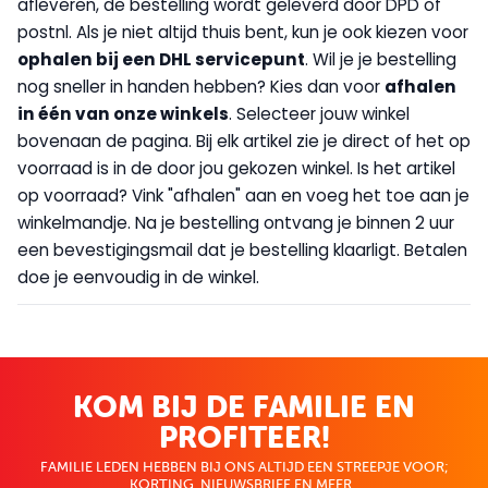
afleveren, de bestelling wordt geleverd door DPD of
postnl. Als je niet altijd thuis bent, kun je ook kiezen voor
op
halen bij een DHL servicepunt
. Wil je je bestelling
nog sneller in handen hebben? Kies dan voor
afhalen
in één van onze winkels
. Selecteer jouw winkel
bovenaan de pagina. Bij elk artikel zie je direct of het op
voorraad is in de door jou gekozen winkel. Is het artikel
op voorraad? Vink "afhalen" aan en voeg het toe aan je
winkelmandje. Na je bestelling ontvang je binnen 2 uur
een bevestigingsmail dat je bestelling klaarligt. Betalen
doe je eenvoudig in de winkel.
KOM BIJ DE FAMILIE EN
PROFITEER!
FAMILIE LEDEN HEBBEN BIJ ONS ALTIJD EEN STREEPJE VOOR;
KORTING, NIEUWSBRIEF EN MEER..