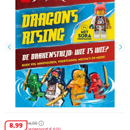
14
,
99
8
,
99
Je bespaart €
6
,
00