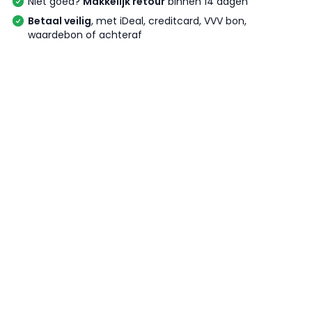
Niet goed?
Makkelijk retour
binnen 14 dagen
Betaal veilig
, met iDeal, creditcard, VVV bon,
waardebon of achteraf