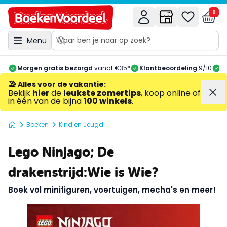
0
Menu
Morgen gratis bezorgd
vanaf €35*
Klantbeoordeling
9/10
A
🏖️ Alles voor de vakantie
:
Bekijk
hier
de
leukste zomertips
, koop online of
in één van de bijna
100 winkels
.
Boeken
Kind en Jeugd
Lego Ninjago; De
drakenstrijd:Wie is Wie?
Boek vol minifiguren, voertuigen, mecha's en meer!