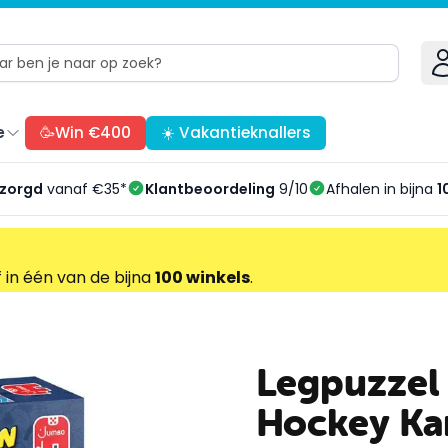
e
🥳Win €400
☀️ Vakantieknallers
ezorgd
vanaf €35*
Klantbeoordeling
9/10
Afhalen in bijna
1
f in één van de bijna
100 winkels
.
Legpuzzel
Hockey K