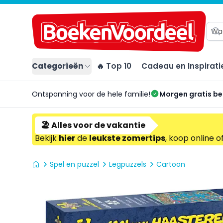
Categorieën
🔥 Top 10
Cadeau en Inspirati
Ontspanning voor de hele familie!
Morgen gratis b
🏖️ Alles voor de vakantie
Bekijk
hier
de
leukste zomertips
, koop online o
Spel en puzzel
Legpuzzels
Cartoon