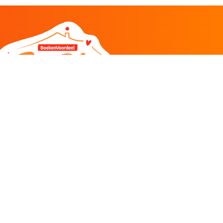
DEEL
CADEAU EN INSPIRATIE
Creatieve hobby
Spel en puzzel
Kind en jeugd
Boeken