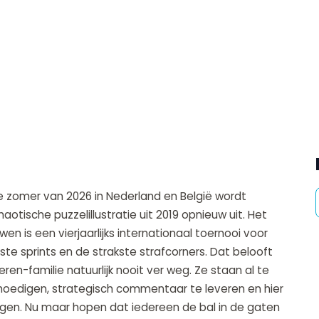
e zomer van 2026 in Nederland en België wordt
otische puzzelillustratie uit 2019 opnieuw uit. Het
is een vierjaarlijks internationaal toernooi voor
te sprints en de strakste strafcorners. Dat belooft
eren-familie natuurlijk nooit ver weg. Ze staan al te
e moedigen, strategisch commentaar te leveren en hier
orgen. Nu maar hopen dat iedereen de bal in de gaten