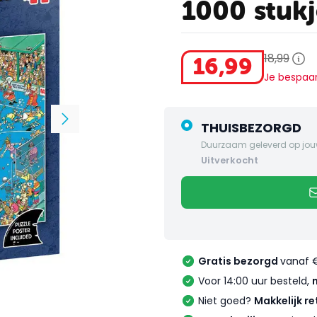
1000 stukj
18
,
99
16
,
99
Je bespaa
THUISBEZORGD
Duurzaam geleverd op jou
uitverkocht
Gratis bezorgd
vanaf 
Voor 14:00 uur besteld,
Niet goed?
Makkelijk re