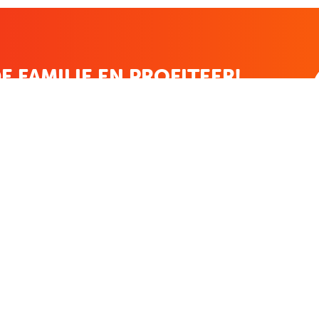
E FAMILIE EN PROFITEER!
 ALTIJD EEN STREEPJE VOOR; KORTING, NIEUWSBRIEF EN MEER..
EKENVOORDEEL
MIJN BOEKENVOOR
Bestellingen
ekenVoordeel
Verlanglijst
Mijn aanbiedingen
len
Winkelaankopen