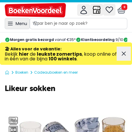
0
Menu
Morgen gratis bezorgd
vanaf €35*
Klantbeoordeling
9/10
A
🏖️ Alles voor de vakantie
:
Bekijk
hier
de
leukste zomertips
, koop online of
in één van de bijna
100 winkels
.
Boeken
Cadeauboeken en meer
Likeur sokken