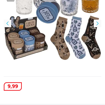
9
,
99