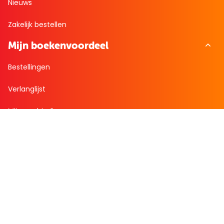
Nieuws
Zakelijk bestellen
Mijn boekenvoordeel
Bestellingen
Verlanglijst
Mijn aanbiedingen
Winkelaankopen
Cadeau en Inspiratie
Creatieve hobby
Spel en puzzel
Kind en jeugd