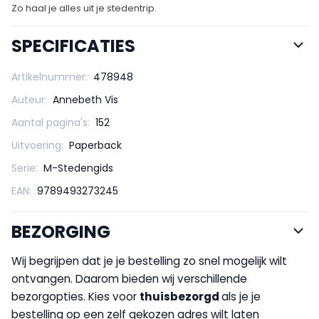
Zo haal je alles uit je stedentrip.
SPECIFICATIES
Artikelnummer:
478948
Auteur:
Annebeth Vis
Aantal pagina's:
152
Uitvoering:
Paperback
Serie:
M-Stedengids
EAN:
9789493273245
BEZORGING
Wij begrijpen dat je je bestelling zo snel mogelijk wilt
ontvangen. Daarom bieden wij verschillende
bezorgopties. Kies voor
thuisbezorgd
als je je
bestelling op een zelf gekozen adres wilt laten