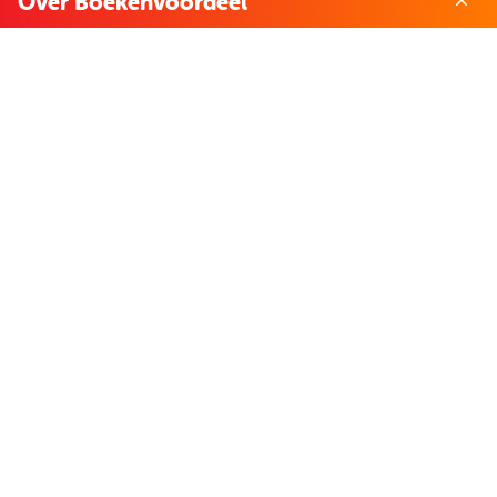
Over Boekenvoordeel
Over ons
Werken bij BoekenVoordeel
Nieuws
Zakelijk bestellen
Mijn boekenvoordeel
Bestellingen
Verlanglijst
Mijn aanbiedingen
Winkelaankopen
Cadeau en Inspiratie