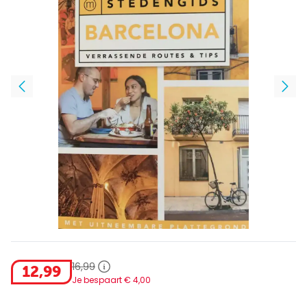
16
,
99
12
,
99
Je bespaart €
4
,
00