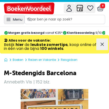
0
Menu
Morgen gratis bezorgd
vanaf €35*
Klantbeoordeling
9/10
A
🏖️ Alles voor de vakantie
:
Bekijk
hier
de
leukste zomertips
, koop online of
in één van de bijna
100 winkels
.
Boeken
Reizen en Vakantie
Reisgidsen
M-Stedengids Barcelona
Annebeth Vis | 152 blz.