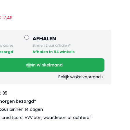
 €
17
,
49
AFHALEN
w adres
Binnen 2 uur afhalen*
bezorgd
Afhalen in 94 winkels
In winkelmand
Bekijk winkelvoorraad
€ 35
morgen bezorgd*
tour
binnen 14 dagen
l, creditcard, VVV bon, waardebon of achteraf