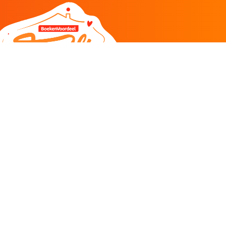
DEEL
CADEAU EN INSPIRATIE
Creatieve hobby
Spel en puzzel
Kind en jeugd
Boeken
Kunnen wij je helpen?