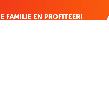
E FAMILIE EN PROFITEER!
 ALTIJD EEN STREEPJE VOOR; KORTING, NIEUWSBRIEF EN MEER..
EKENVOORDEEL
MIJN BOEKENVOOR
Bestellingen
ekenVoordeel
Verlanglijst
Mijn aanbiedingen
len
Winkelaankopen
Makkelijk betalen