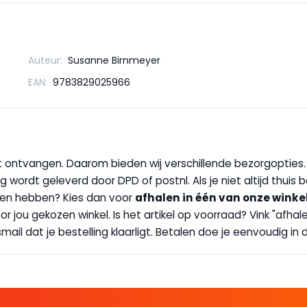
Auteur:
Susanne Birnmeyer
EAN:
9783829025966
wilt ontvangen. Daarom bieden wij verschillende bezorgopties
g wordt geleverd door DPD of postnl. Als je niet altijd thuis 
handen hebben? Kies dan voor
afhalen in één van onze winke
 door jou gekozen winkel. Is het artikel op voorraad? Vink "af
ail dat je bestelling klaarligt. Betalen doe je eenvoudig in d