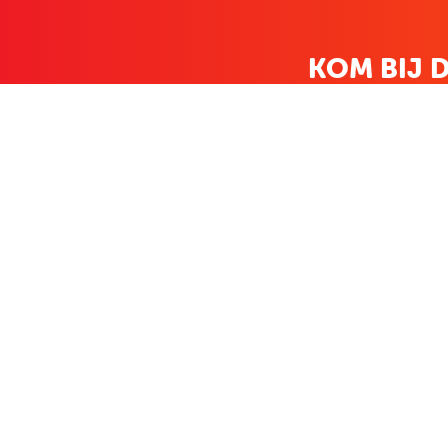
KOM BIJ D
FAMILIE LEDEN HEBBEN BIJ ONS
KLANTENSERVICE
OVER BO
Contact
Over ons
Bestellen & betalen
Werken bij Bo
Retourneren
Nieuws
Veelgestelde vragen
Zakelijk bestel
Volg Boekenvoordeel