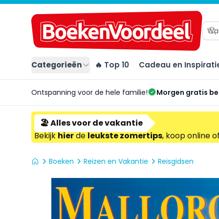
Categorieën
🔥 Top 10
Cadeau en Inspirati
Ontspanning voor de hele familie!
Morgen gratis b
🏖️ Alles voor de vakantie
Bekijk
hier
de
leukste zomertips
, koop online o
Boeken
Reizen en Vakantie
Reisgidsen