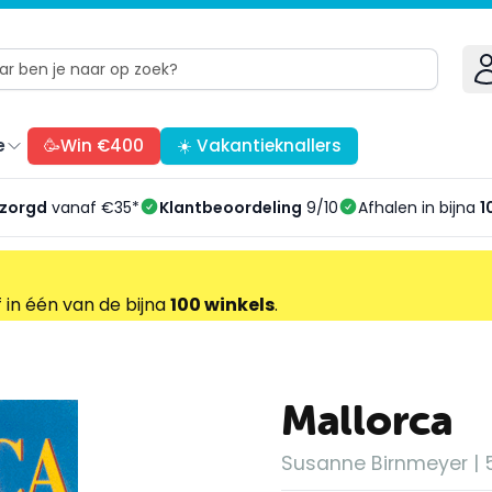
e
🥳Win €400
☀️ Vakantieknallers
ezorgd
vanaf €35*
Klantbeoordeling
9/10
Afhalen in bijna
1
f in één van de bijna
100 winkels
.
Mallorca
Susanne Birnmeyer | 5