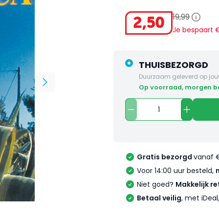
19
,
99
2
,
50
Je bespaart
THUISBEZORGD
Duurzaam geleverd op jou
op voorraad, morgen 
Gratis bezorgd
vanaf 
Voor 14:00 uur besteld,
Niet goed?
Makkelijk re
Betaal veilig
, met iDea