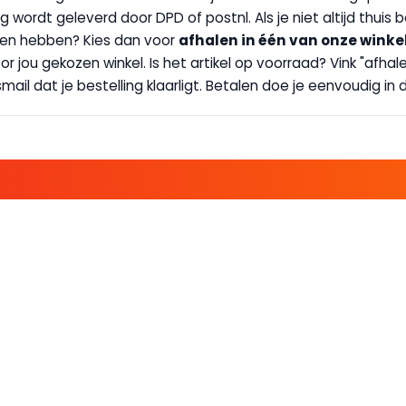
g wordt geleverd door DPD of postnl. Als je niet altijd thuis 
handen hebben? Kies dan voor
afhalen in één van onze winke
 door jou gekozen winkel. Is het artikel op voorraad? Vink "af
ail dat je bestelling klaarligt. Betalen doe je eenvoudig in d
E FAMILIE EN PROFITEER!
 ALTIJD EEN STREEPJE VOOR; KORTING, NIEUWSBRIEF EN MEER..
EKENVOORDEEL
MIJN BOEKENVOOR