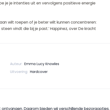
oe je je intenties uit en vervolgens positieve energie
de aan wilt roepen of je beter wilt kunnen concentreren:
steen vindt die bij je past.’ Happinez, over De kracht
Auteur:
Emma Lucy Knowles
Uitvoering:
Hardcover
wilt ontvangen. Daarom bieden wij verschillende bezorgopties