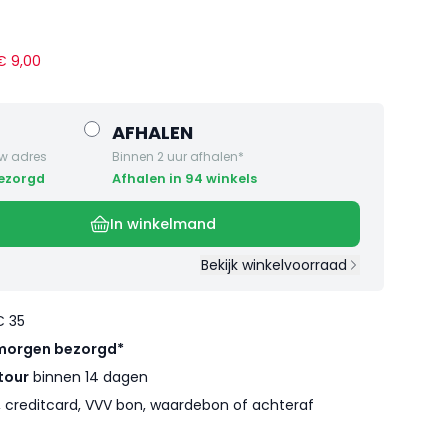
 €
9
,
00
AFHALEN
w adres
Binnen 2 uur afhalen*
bezorgd
Afhalen in 94 winkels
In winkelmand
Bekijk winkelvoorraad
€ 35
morgen bezorgd*
tour
binnen 14 dagen
l, creditcard, VVV bon, waardebon of achteraf