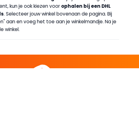
bent, kun je ook kiezen voor
op
halen bij een DHL
ls
. Selecteer jouw winkel bovenaan de pagina. Bij
halen" aan en voeg het toe aan je winkelmandje. Na je
e winkel.
DEEL
CADEAU EN INSPIRATIE