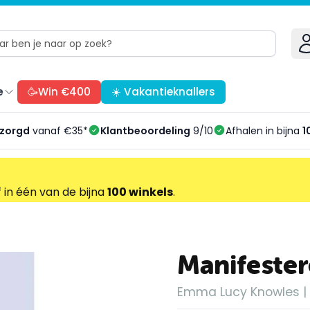
e
🥳Win €400
☀️ Vakantieknallers
ezorgd
vanaf €35*
Klantbeoordeling
9/10
Afhalen in bijna
1
f in één van de bijna
100 winkels
.
Manifester
Emma Lucy Knowles | 1