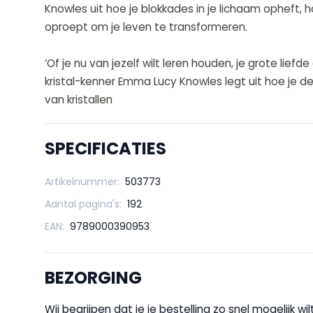
Knowles uit hoe je blokkades in je lichaam opheft, h
oproept om je leven te transformeren.
‘Of je nu van jezelf wilt leren houden, je grote lief
kristal-kenner Emma Lucy Knowles legt uit hoe je de 
van kristallen
SPECIFICATIES
Artikelnummer:
503773
Aantal pagina's:
192
EAN:
9789000390953
BEZORGING
Wij begrijpen dat je je bestelling zo snel mogelijk 