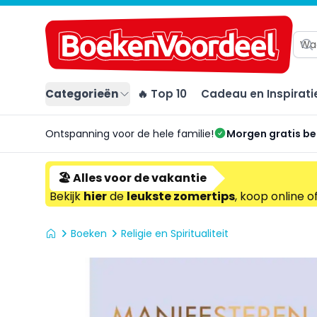
Categorieën
🔥 Top 10
Cadeau en Inspirati
Ontspanning voor de hele familie!
Morgen gratis b
🏖️ Alles voor de vakantie
Bekijk
hier
de
leukste zomertips
, koop online o
Boeken
Religie en Spiritualiteit