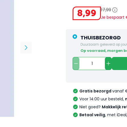
17
,
99
8
,
99
Je bespaart
THUISBEZORGD
Duurzaam geleverd op jou
op voorraad, morgen 
Gratis bezorgd
vanaf 
Voor 14:00 uur besteld,
Niet goed?
Makkelijk re
Betaal veilig
, met iDea