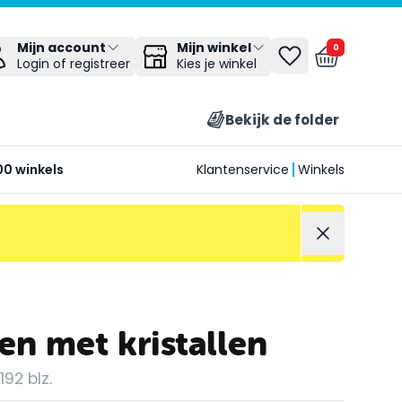
Mijn winkel
Mijn account
0
Kies je winkel
Login of registreer
Bekijk de folder
00 winkels
Klantenservice
Winkels
en met kristallen
92 blz.