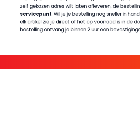
zelf gekozen adres wilt laten afleveren, de bestellin
servicepunt
. Wil je je bestelling nog sneller in 
elk artikel zie je direct of het op voorraad is in de
bestelling ontvang je binnen 2 uur een bevestigingsm
KOM BIJ D
FAMILIE LEDEN HEBBEN BIJ ONS
KLANTENSERVICE
OVER BO