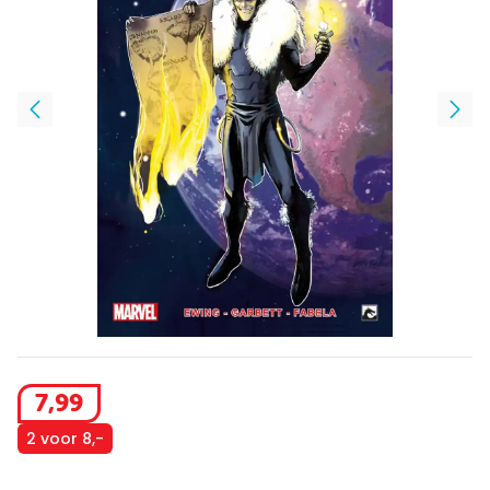
7
,
99
2 voor 8,-