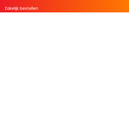
Zakelijk bestellen
Mijn boekenvoordeel
Bestellingen
Verlanglijst
Mijn aanbiedingen
Winkelaankopen
Cadeau en Inspiratie
Creatieve hobby
Spel en puzzel
Kind en jeugd