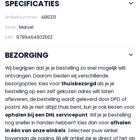
SPECIFICATIES
Artikelnummer:
486331
Serie:
Marvel
EAN:
9789464602562
BEZORGING
Wij begrijpen dat je je bestelling zo snel mogelijk wilt
ontvangen. Daarom bieden wij verschillende
bezorgopties. Kies voor
thuisbezorgd
als je je
bestelling op een zelf gekozen adres wilt laten
afleveren, de bestelling wordt geleverd door DPD of
postnl. Als je niet altijd thuis bent, kun je ook kiezen voor
op
halen bij een DHL servicepunt
. Wil je je bestelling
nog sneller in handen hebben? Kies dan voor
afhalen
in één van onze winkels
. Selecteer jouw winkel
bovenaan de pagina. Bij elk artikel zie je direct of het op