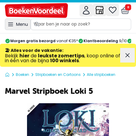
0
Menu
Morgen gratis bezorgd
vanaf €35*
Klantbeoordeling
9/10
A
🏖️ Alles voor de vakantie
:
Bekijk
hier
de
leukste zomertips
, koop online of
in één van de bijna
100 winkels
.
Boeken
Stripboeken en Cartoons
Alle stripboeken
Marvel Stripboek Loki 5